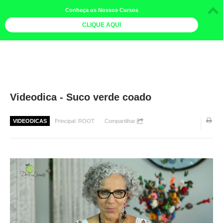
Conheça os Nossos Cursos
CLIQUE AQUI
LOJA DOCE LIMÃO
CURSOS
AGENDA
Videodica - Suco verde coado
LIVROS
VIDEODICAS
Principal: ROOT
Compartilhar
MAIS
QUEM SOMOS
BOLETINS
GALERIA DE FOTOS
PÓS-OFICINAS
COLABORADORES