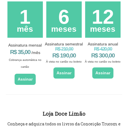
1
6
12
mês
meses
meses
Assinatura semestral
Assinatura anual
Assinatura mensal
R$ 210,00
R$ 420,00
R$ 35,00
/mês
R$ 190,00
R$ 300,00
Cobrança automática no
À vista no cartão ou boleto
À vista no cartão ou boleto
cartão
Assinar
Assinar
Assinar
Loja Doce Limão
Conheça e adquira todos os livros da Conceição Trucom e