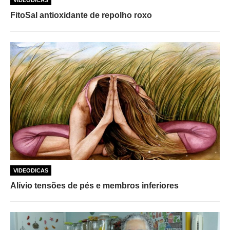
FitoSal antioxidante de repolho roxo
VIDEODICAS
Alívio tensões de pés e membros inferiores