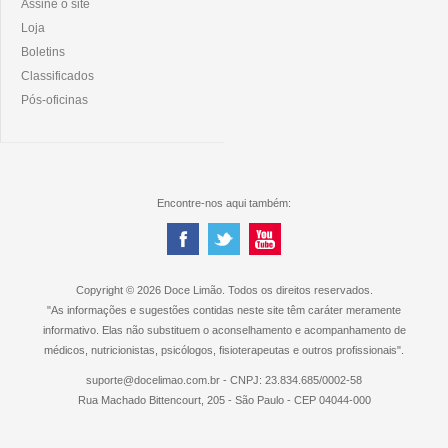
Assine o site
Loja
Boletins
Classificados
Pós-oficinas
Encontre-nos aqui também:
Copyright © 2026 Doce Limão. Todos os direitos reservados.
"As informações e sugestões contidas neste site têm caráter meramente
informativo. Elas não substituem o aconselhamento e acompanhamento de
médicos, nutricionistas, psicólogos, fisioterapeutas e outros profissionais".
suporte@docelimao.com.br - CNPJ: 23.834.685/0002-58
Rua Machado Bittencourt, 205 - São Paulo - CEP 04044-000