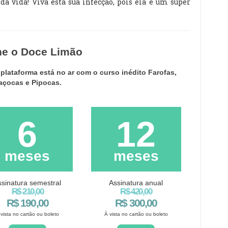
a vida! Viva esta sua infecção, pois ela é um super
ne o Doce Limão
lataforma está no ar com o curso inédito Farofas,
açocas e Pipocas.
6
12
meses
meses
ssinatura semestral
Assinatura anual
R$ 210,00
R$ 420,00
R$ 190,00
R$ 300,00
 vista no cartão ou boleto
À vista no cartão ou boleto