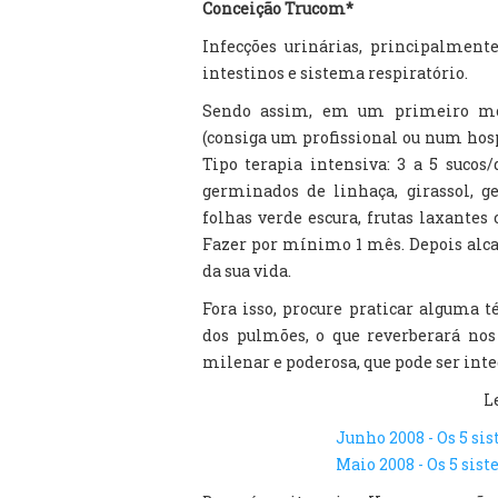
Conceição Trucom*
Infecções urinárias, principalment
intestinos e sistema respiratório.
Sendo assim, em um primeiro mo
(consiga um profissional ou num h
Tipo terapia intensiva: 3 a 5 suco
germinados de linhaça, girassol, g
folhas verde escura, frutas laxant
Fazer por mínimo 1 mês. Depois alca
da sua vida.
Fora isso, procure praticar alguma 
dos pulmões, o que reverberará nos
milenar e poderosa, que pode ser in
Le
Junho 2008 - Os 5 si
Maio 2008 - Os 5 sist