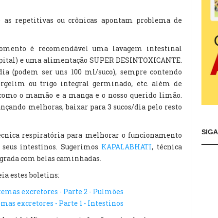
e as repetitivas ou crônicas apontam problema de
mento é recomendável uma lavagem intestinal
ospital) e uma alimentação SUPER DESINTOXICANTE.
s/dia (podem ser uns 100 ml/suco), sempre contendo
ergelim ou trigo integral germinado, etc. além de
es como o mamão e a manga e o nosso querido limão.
nçando melhoras, baixar para 3 sucos/dia pelo resto
SIG
técnica respiratória para melhorar o funcionamento
 seus intestinos. Sugerimos
KAPALABHATI
, técnica
tegrada com belas caminhadas.
ia estes boletins:
stemas excretores - Parte 2 - Pulmões
emas excretores - Parte 1 - Intestinos