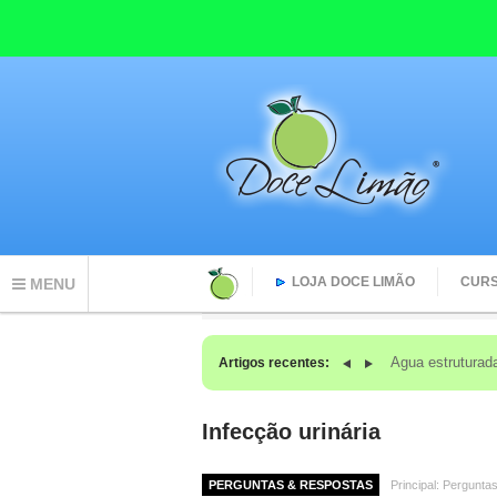
LOJA DOCE LIMÃO
CUR
MENU
O que acontec
Artigos recentes:
Infecção urinária
PERGUNTAS & RESPOSTAS
Principal: Pergunta