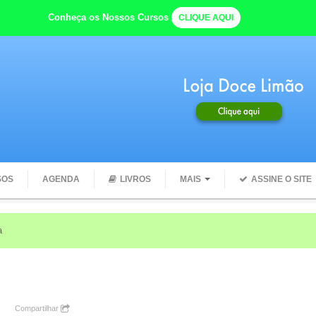
Conheça os Nossos Cursos
CLIQUE AQUI
SOS
AGENDA
LIVROS
MAIS
ASSINE O SITE
e com seu CORPO quando você começa o dia com ÁGUA
s
Compartilhar