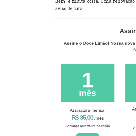
Bem, é muita coisa. Uma renovação d
aviso de cura.
Assi
Assine o Doce Limão! Nossa nova p
P
1
mês
A
Assinatura mensal
R$ 35,00
/mês
Cobrança automática no cartão
À