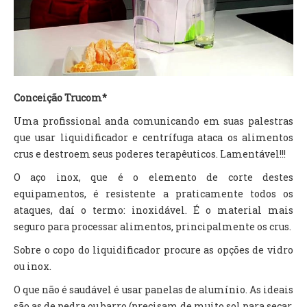
TV DE BEM COM A NATUREZA
FALE CONOSCO
ASSINE O SITE
Conceição Trucom*
Uma profissional anda comunicando em suas palestras
que usar liquidificador e centrífuga ataca os alimentos
crus e destroem seus poderes terapêuticos. Lamentável!!!
O aço inox, que é o elemento de corte destes
equipamentos, é resistente a praticamente todos os
ataques, daí o termo: inoxidável. É o material mais
seguro para processar alimentos, principalmente os crus.
Sobre o copo do liquidificador procure as opções de vidro
ou inox.
O que não é saudável é usar panelas de alumínio. As ideais
são as de pedra ou barro (precisam de muito sol para secar,