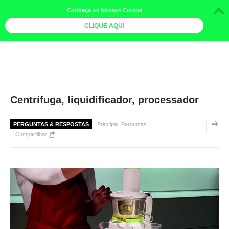
Conheça os Nossos Cursos
CLIQUE AQUI
LOJA DOCE LIMÃO
CURSOS
AGENDA
Centrífuga, liquidificador, processador
LIVROS
PERGUNTAS & RESPOSTAS
Principal: Perguntas
MAIS
Compartilhar
QUEM SOMOS
BOLETINS
GALERIA DE FOTOS
PÓS-OFICINAS
COLABORADORES