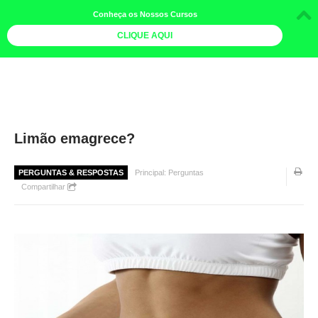
Conheça os Nossos Cursos
CLIQUE AQUI
LOJA DOCE LIMÃO
CURSOS
AGENDA
Limão emagrece?
LIVROS
PERGUNTAS & RESPOSTAS
Principal: Perguntas
MAIS
Compartilhar
QUEM SOMOS
BOLETINS
GALERIA DE FOTOS
PÓS-OFICINAS
COLABORADORES