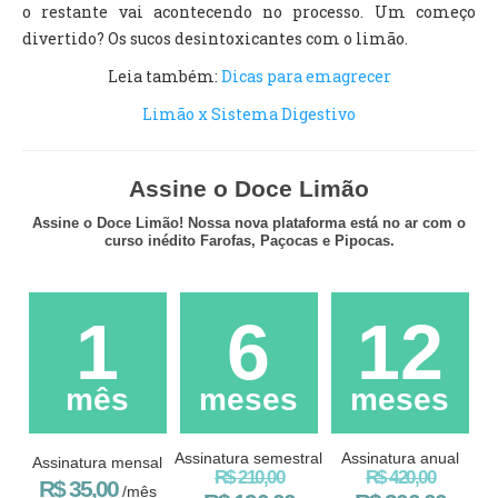
o restante vai acontecendo no processo. Um começo
divertido? Os sucos desintoxicantes com o limão.
Leia também:
Dicas para emagrecer
Limão x Sistema Digestivo
Assine o Doce Limão
Assine o Doce Limão! Nossa nova plataforma está no ar com o
curso inédito Farofas, Paçocas e Pipocas.
1
6
12
mês
meses
meses
Assinatura semestral
Assinatura anual
Assinatura mensal
R$ 210,00
R$ 420,00
R$ 35,00
/mês