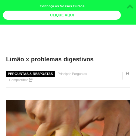
Conheça os Nossos Cursos
CLIQUE AQUI
LOJA DOCE LIMÃO
CURSOS
AGENDA
Limão x problemas digestivos
LIVROS
PERGUNTAS & RESPOSTAS
Principal: Perguntas
MAIS
Compartilhar
QUEM SOMOS
BOLETINS
GALERIA DE FOTOS
PÓS-OFICINAS
COLABORADORES