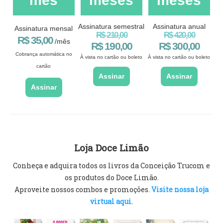
mês
meses
meses
Assinatura semestral
Assinatura anual
Assinatura mensal
R$ 210,00
R$ 420,00
R$ 35,00
/mês
R$ 190,00
R$ 300,00
Cobrança automática no
À vista no cartão ou boleto
À vista no cartão ou boleto
cartão
Assinar
Assinar
Assinar
Loja Doce Limão
Conheça e adquira todos os livros da Conceição Trucom e
os produtos do Doce Limão.
Aproveite nossos combos e promoções.
Visite nossa loja
virtual aqui
.