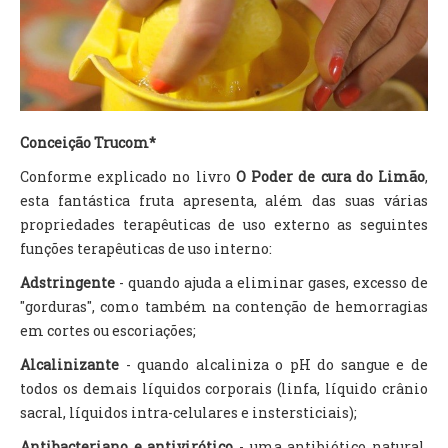
TV DE BEM COM A NATUREZA
FALE CONOSCO
ASSINE O SITE
Conceição Trucom*
Conforme explicado no livro
O Poder de cura do Limão
,
esta fantástica fruta apresenta, além das suas várias
propriedades terapêuticas de uso externo as seguintes
funções terapêuticas de uso interno:
Adstringente
- quando ajuda a eliminar gases, excesso de
"gorduras", como também na contenção de hemorragias
em cortes ou escoriações;
Alcalinizante
- quando alcaliniza o pH do sangue e de
todos os demais líquidos corporais (linfa, líquido crânio
sacral, líquidos intra-celulares e instersticiais);
Antibacteriano e antivirótico
- uma antibiótico natural,