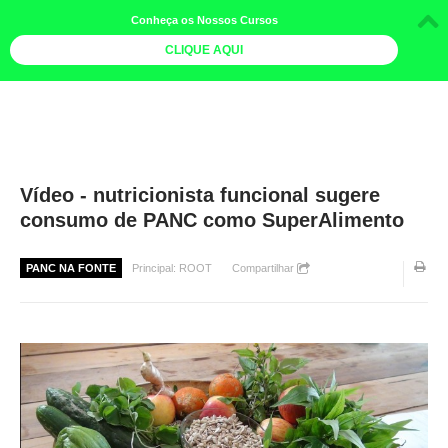
Conheça os Nossos Cursos
CLIQUE AQUI
LOJA DOCE LIMÃO
CURSOS
AGENDA
Vídeo - nutricionista funcional sugere
consumo de PANC como SuperAlimento
LIVROS
MAIS
PANC NA FONTE
Principal: ROOT
Compartilhar
QUEM SOMOS
BOLETINS
GALERIA DE FOTOS
PÓS-OFICINAS
COLABORADORES