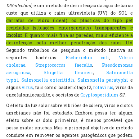
DISinfection
) é um método de desinfecção da água de baixo
custo que utiliza o raios ultravioleta (UV) do SOL e
garrafas de vidro (ideal) ou plásticas do tipo pet
recicladas (situações emergenciais)
transparentes e
incolor
. E quanto mais fina as paredes, mais eficiente a
desinfecção pela melhor penetração dos raios UV.
Segundo trabalhos de pesquisa o método inativa as
seguintes bactérias:
Escherichia coli
,
Vibrio
cholerae
,
Streptococcus faecalis
,
Pseudomonas
aeruginosa
,
Shigella flexneri
,
Salmonella
typhi
,
Salmonella enteritidis
,
Salmonella paratyphi
e
alguns
vírus
, tais como: bacteriófago f2,
rotavírus
, vírus da
encefalomiocardite, e oocistos de
Cryptosporidium
SP.
O efeito da luz solar sobre vibriões de cólera, vírus e cistos
amebianos não foi estudado. Embora possa ter algum
efeito sobre os dois primeiros, é menos provável que
possa matar amebas. Mas, o principal objetivo do método
consiste em remover os agentes patogênicos que podem