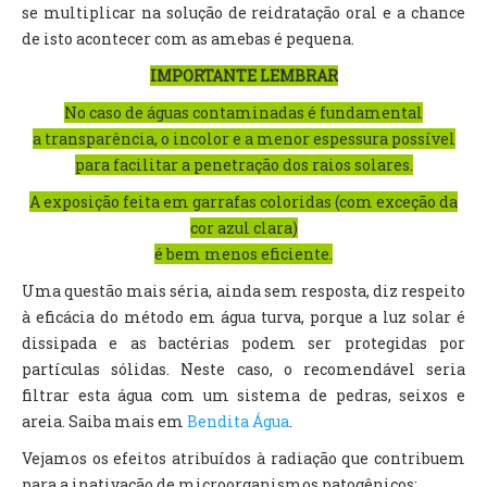
se multiplicar na solução de reidratação oral e a chance
de isto acontecer com as amebas é pequena.
IMPORTANTE LEMBRAR
No caso de águas contaminadas é fundamental
a transparência, o incolor e a menor espessura possível
para facilitar a penetração dos raios solares.
A exposição feita em garrafas colo­ridas (com exceção da
cor azul clara)
é bem menos eficiente.
Uma questão mais séria, ainda sem resposta, diz respeito
à eficácia do método em água turva, porque a luz solar é
dissipada e as bactérias podem ser protegidas por
partículas sólidas. Neste caso, o recomendável seria
filtrar esta água com um sistema de pedras, seixos e
areia. Saiba mais em
Bendita Água
.
Vejamos os efeitos atribuídos à radiação que contribuem
para a inativação de microorganismos patogênicos: