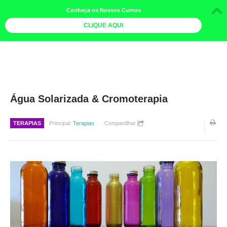
Conheça os Nossos Cursos
CLIQUE AQUI
LOJA DOCE LIMÃO
CURSOS
AGENDA
Água Solarizada & Cromoterapia
LIVROS
TERAPIAS
Principal:
Terapias
Compartilhar
MAIS
QUEM SOMOS
BOLETINS
GALERIA DE FOTOS
PÓS-OFICINAS
COLABORADORES