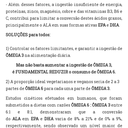
- Além desses fatores, a ingestão insuficiente de energia,
proteínas, zinco, magnésio, cobre e das vitaminas B3, B6 e
C, contribui para limitar a conversão destes ácidos graxos,
principalmente o ALA em suas formas ativas
EPA
e
DHA
.
SOLUÇÕES para todos:
1) Controlar os fatores limitantes, e garantir a ingestão de
ÔMEGA 3
na alimentação diária.
Mas não basta aumentar a ingestão de ÔMEGA 3,
é FUNDAMENTAL REDUZIR o consumo de ÔMEGA 6.
2) A proporção ideal vegetarianos e veganos seria de 2 a 3
partes de
ÔMEGA 6
para cada uma parte de
ÔMEGA 3.
Estudos cinéticos efetuados em humanos, que foram
submetidos a dietas com razões
ÔMEGA 6 : ÔMEGA 3
entre
6:1 e 8:1, demonstraram que a conversão
do
ALA
em
EPA
e
DHA
varia de 8% a 21% e de 0% a 9%,
respectivamente, sendo observado um nível maior de