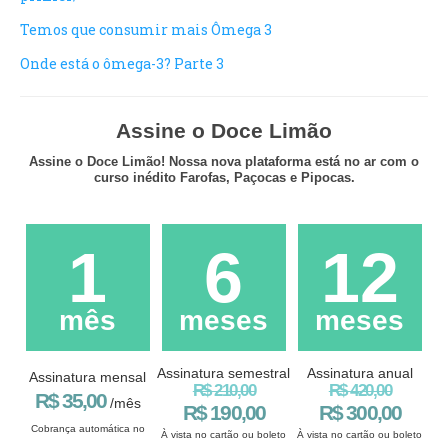
Temos que consumir mais Ômega 3
Onde está o ômega-3? Parte 3
Assine o Doce Limão
Assine o Doce Limão! Nossa nova plataforma está no ar com o
curso inédito Farofas, Paçocas e Pipocas.
1
6
12
mês
meses
meses
Assinatura semestral
Assinatura anual
Assinatura mensal
R$ 210,00
R$ 420,00
R$ 35,00
/mês
R$ 190,00
R$ 300,00
Cobrança automática no
À vista no cartão ou boleto
À vista no cartão ou boleto