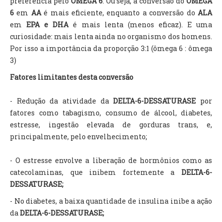
preferência pelo
ÔMEGA 6
. Ou seja, a conversão do
ÔMEGA
6
em
AA
é mais eficiente, enquanto a conversão do
ALA
em
EPA e DHA
é mais lenta (menos eficaz). E uma
curiosidade: mais lenta ainda no organismo dos homens.
Por isso a importância da proporção 3:1 (ômega 6 : ômega
3)
Fatores limitantes desta conversão
- Redução da atividade da
DELTA
-6-DESSATURASE
por
fatores como tabagismo, consumo de álcool, diabetes,
estresse, ingestão elevada de gorduras trans, e,
principalmente, pelo envelhecimento;
- O estresse envolve a liberação de hormônios como as
catecolaminas, que inibem fortemente a
DELTA
-6-
DESSATURASE;
- No diabetes, a baixa quantidade de insulina inibe a ação
da
DELTA
-6-DESSATURASE;