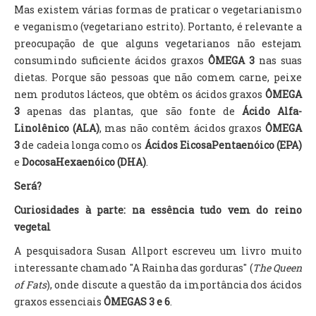
Mas existem várias formas de praticar o vegetarianismo
e veganismo (vegetariano estrito). Portanto, é relevante a
preocupação de que alguns vegetarianos não estejam
consumindo suficiente ácidos graxos
ÔMEGA 3
nas suas
dietas. Porque são pessoas que não comem carne, peixe
nem produtos lácteos, que obtêm os ácidos graxos
ÔMEGA
3
apenas das plantas, que são fonte de
Ácido Alfa-
Linolênico
(ALA)
, mas não contêm ácidos graxos
ÔMEGA
3
de cadeia longa como os
Ácidos
EicosaPentaenóico (EPA)
e
DocosaHexaenóico (DHA)
.
Será?
Curiosidades à parte: na essência tudo vem do reino
vegetal
A pesquisadora Susan Allport escreveu um livro muito
interessante chamado "A Rainha das gorduras" (
The Queen
of Fats
), onde discute a questão da importância dos ácidos
graxos essenciais
ÔMEGAS 3 e 6
.