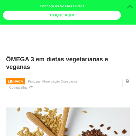
Conheça os Nossos Cursos
CLIQUE AQUI
LOJA DOCE LIMÃO
CURSOS
AGENDA
ÔMEGA 3 em dietas vegetarianas e
veganas
LIVROS
MAIS
LINHAÇA
Principal: Alimentação Consciente
Compartilhar
QUEM SOMOS
BOLETINS
GALERIA DE FOTOS
PÓS-OFICINAS
COLABORADORES