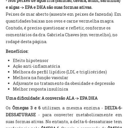
- Nos peixes de água fria (salmão, cavala, atum, sardinha)
e algas -> EPA e DHA são suas formas ativas.
Peixes de mar aberto (ausente em peixes de fazenda). Em
quantidades baixas nos ovos e carne vermelha magra.
Contudo, é preciso questionar e refletir, conforme os
comentários da dra. Gabriela Chaves (em vermelho), no
rodapé desta página.
Benefícios:
Efeito hipotensor
Ação anti-inflamatória
Melhora do perfil lipídico (LDL e triglicérides)
Melhora na função vascular
Adjuvante no tratamento da obesidade e depressão
Melhor resposta insulínica
Uma dificuldade: A conversão ALA -> EPA DHA
Os
Ômegas 3 e 6
utilizam a mesma enzima -
DELTA
-6-
DESSATURASE
-
para converter metabolicamente em
suas formas ativas. No entanto, a
delta-6-dessaturase
tem