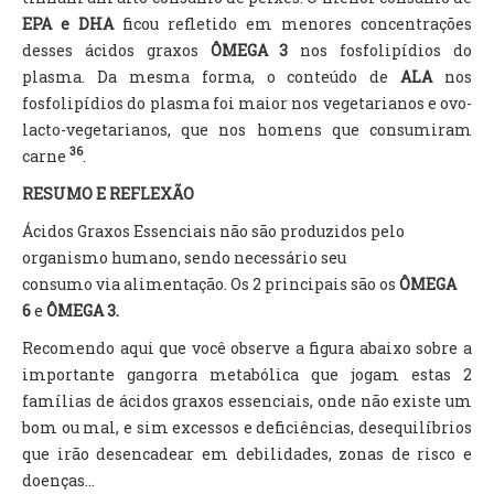
EPA e DHA
ficou refletido em menores concentrações
desses ácidos graxos
ÔMEGA 3
nos fosfolipídios do
plasma. Da mesma forma, o conteúdo de
ALA
nos
fosfolipídios do plasma foi maior nos vegetarianos e ovo-
lacto-vegetarianos, que nos homens que consumiram
36
carne
.
RESUMO E REFLEXÃO
Ácidos Graxos Essenciais não são produzidos pelo
organismo humano, sendo necessário seu
consumo via alimentação. Os 2 principais são os
ÔMEGA
6
e
ÔMEGA 3.
Recomendo aqui que você observe a figura abaixo sobre a
importante gangorra metabólica que jogam estas 2
famílias de ácidos graxos essenciais, onde não existe um
bom ou mal, e sim excessos e deficiências, desequilíbrios
que irão desencadear em debilidades, zonas de risco e
doenças...