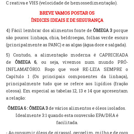
C reativa e VHS (
velocidade de hemossedimentação).
BREVE VAMOS POSTAR OS
ÍNDICES IDEAIS E DE SEGURANÇA
4) Fácil lembrar dos alimentos fonte de
ÔMEGA 3
porque
são poucos: linhaça, chia, beldroegas, folhas verde escuro
(principalmente as PANC) e as algas (água doce e salgada).
5) Contudo, a alimentação moderna é CAPRICHADA
de
ÔMEGA 6
, ou seja, vivemos num mundo PRÓ-
INFLAMATÓRIO. Rogo que você RE-LEIA SEMPRE o
Capítulo 1 (Os principais componentes da linhaça),
principalmente tudo que se refere aos lipídios (fração
oleosa). Em especial as tabelas 12, 13 e 14 que apresentam
a relação:
ÔMEGA
6 : ÔMEGA 3
de vários alimentos e óleos isolados.
Idealmente 3:1 quando esta conversão EPA/DHA é
facilitada.
- Ao consumir óleos de girassol, gergelim, milho e de coco