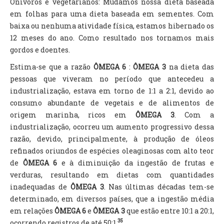
Onívoros e vegetarianos: Mudamos nossa dieta baseada
em folhas para uma dieta baseada em sementes. Com
baixa ou nenhuma atividade física, estamos hibernado os
12 meses do ano. Como resultado nos tornamos mais
gordos e doentes.
Estima-se que a razão
ÔMEGA 6
:
ÔMEGA 3
na dieta das
pessoas que viveram no período que antecedeu a
industrialização, estava em torno de 1:1 a 2:1, devido ao
consumo abundante de vegetais e de alimentos de
origem marinha, ricos em
ÔMEGA 3
. Com a
industrialização, ocorreu um aumento progressivo dessa
razão, devido, principalmente, à produção de óleos
refinados oriundos de espécies oleaginosas com alto teor
de
ÔMEGA 6
e à diminuição da ingestão de frutas e
verduras, resultando em dietas com quantidades
inadequadas de
ÔMEGA 3
. Nas últimas décadas tem-se
determinado, em diversos países, que a ingestão média
em relações
ÔMEGA 6
e
ÔMEGA 3
que estão entre 10:1 a 20:1,
35
ocorrendo registros de até 50:1
.