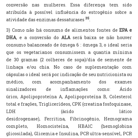
conversão nas mulheres. Essa diferença tem sido
atribuída à possível influência do estrogênio sobre a
35
atividade das enzimas dessaturases
.
3) Como não há consumo de alimentos fontes de
EPA e
DHA
, e a conversão do
ALA
será baixa se não houver
consumo balanceado de ômega 6 : ômega 3, o ideal seria
que os vegetarianos consumissem a quantia mínima
de 30 gramas (2 colheres de sopa)/dia de semente de
linhaça e/ou chia. No caso de suplementação com
cápsulas o ideal será por indicação de seu nutricionista ou
médico, com acompanhamento dos exames
sinalizadores de inflamações como:
Ácido
úrico,
Apolipoproteína A,
Apolipoproteína B,
Colesterol
total e frações, Triglicerídeos, CPK (
creatina fosfoquinase,
LDH (ácido lático
desidrogenase),
Ferritina, Fibrinogênio, Hemograma
completo, Homocisteína, HBA1C (
hemoglobina
glicosilada),
Glicemia e Insulina, PCR ultra-sensível, PCR