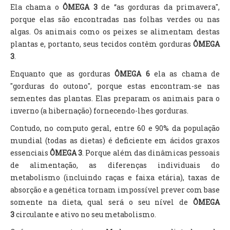
Ela chama o
ÔMEGA 3
de “as gorduras da primavera",
porque elas são encontradas nas folhas verdes ou nas
algas. Os animais como os peixes se alimentam destas
plantas e, portanto, seus tecidos contêm gorduras
ÔMEGA
3
.
Enquanto que as gorduras
ÔMEGA 6
ela as chama de
"gorduras do outono", porque estas encontram-se nas
sementes das plantas. Elas preparam os animais para o
inverno (a hibernação) fornecendo-lhes gorduras.
Contudo, no computo geral, entre 60 e 90% da população
mundial (todas as dietas) é deficiente em ácidos graxos
essenciais
ÔMEGA 3
. Porque além das dinâmicas pessoais
de alimentação, as diferenças individuais do
metabolismo (incluindo raças e faixa etária), taxas de
absorção e a genética tornam impossível prever com base
somente na dieta, qual será o seu nível de
ÔMEGA
3
circulante e ativo no seu metabolismo.