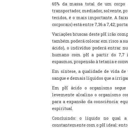
65% da massa total de um corpo a
transportador, mediador, solvente, pr
tecidos, é o mais importante. A fai
corporais) está entre 7,36 a 7,42; por
Variações bruscas deste pH irão comp
também poderá colocar em risco a sua
ácido), o indivíduo poderá entrar 
humano com pH a partir do 7,7 ir
espasmos, propensão à tetania e convu
Em síntese, a qualidade de vida de
sangue e demais líquidos que a irri
Em pH ácido o organismo segue c
levemente alcalino o organismo con
para a expansão da consciência: eq
espiritual.
Concluindo: o líquido no qual 
constantemente com o pH ideal: entre 