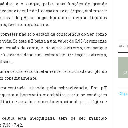
dulto, e o sangue, pelas suas funções de grande
ovedor e agente de ligação entre os órgãos, sistemas e
xa ideal de pH do sangue humano (e demais líquidos
tanto, levemente alcalino.
rometer não só o estado de consciência do Ser, como
 vida. Se este pH baixa a um valor de 6,95 (levemente
AGE
num estado de coma, e, no outro extremo, um sangue
á desencadear um estado de irritação extrema,
lsões.
 uma célula está diretamente relacionada ao pH do
gam continuamente.
oncentrado lutando pela sobrevivência. Em pH
Cliqu
quista a harmonia metabólica e cria-se condições
uilíbrio e amadurecimento emocional, psicológico e
a célula está mergulhada, tem de ser mantido
7,36 - 7,42.