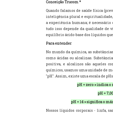
Conceição Trucom *
Quando falamos de saúde física (prev
inteligência plural e espiritualidad
a experiência humana; é necessário
tudo isso depende da qualidade de v
equilíbrio ácido-base dos líquidos qu
Para entender
No mundo da química, as substâncias
como ácidas ou alcalinas. Substânci
positiva, e alcalinos são aqueles c
químicos, usamos uma unidade de me
"pH". Assim, existe uma escala de pHs 
pH = zero » indica o
pH = 7,00
pH = 14 » significa o m
Nossos líquidos corporais - linfa, s