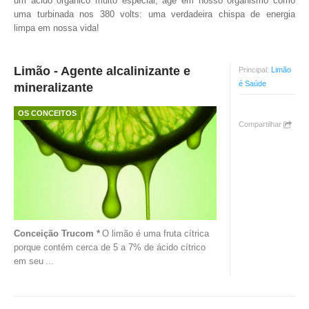
um ácido orgânico muito especial, age em nosso organismo como
uma turbinada nos 380 volts: uma verdadeira chispa de energia
TV DE BEM COM A NATUREZA
limpa em nossa vida!
FALE CONOSCO
Limão - Agente alcalinizante e
Principal:
Limão
ASSINE O SITE
é Saúde
mineralizante
OS CONCEITOS
Compartilhar
Conceição Trucom *
O limão é uma fruta cítrica
porque contém cerca de 5 a 7% de ácido cítrico
em seu
...