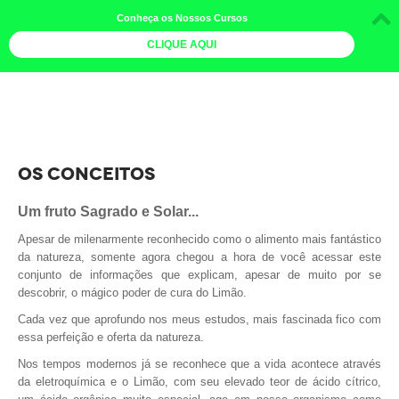
Conheça os Nossos Cursos
CLIQUE AQUI
LOJA DOCE LIMÃO
CURSOS
AGENDA
OS CONCEITOS
LIVROS
Um fruto Sagrado e Solar...
MAIS
Apesar de milenarmente reconhecido como o alimento mais fantástico
da natureza, somente agora chegou a hora de você acessar este
QUEM SOMOS
conjunto de informações que explicam, apesar de muito por se
descobrir, o mágico poder de cura do Limão.
BOLETINS
Cada vez que aprofundo nos meus estudos, mais fascinada fico com
GALERIA DE FOTOS
essa perfeição e oferta da natureza.
PÓS-OFICINAS
Nos tempos modernos já se reconhece que a vida acontece através
da eletroquímica e o Limão, com seu elevado teor de ácido cítrico,
COLABORADORES