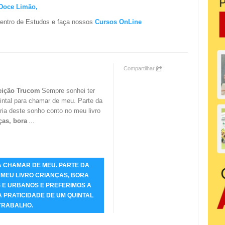
 Doce Limão,
entro de Estudos e faça nossos
Cursos OnLine
Compartilhar
eição Trucom
Sempre sonhei ter
intal para chamar de meu. Parte da
ória deste sonho conto no meu livro
ças, bora
...
A CHAMAR DE MEU. PARTE DA
MEU LIVRO CRIANÇAS, BORA
 E URBANOS E PREFERIMOS A
 PRATICIDADE DE UM QUINTAL
TRABALHO.