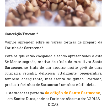
TV DE BEM COM A NATUREZA
FALE CONOSCO
ASSINE O SITE
Conceição Trucom *
Vamos aprender sobre as várias formas de preparo da
Farinha de
Sarraceno
?
Para os que estão chegando e sendo apresentados a esta
Sê-Mente sagrada, motivo do título do meu livro
Santo
Sarraceno
, se trata de um recurso muito pivô de uma
culinária versátil, deliciosa, vitalizante, regenerativa,
também energizante, mas isenta de glúten. Portanto,
produzir farinhas de
Sarraceno
é uma boa e útil ideia...
4a edição do Santo Sarraceno
Este vídeo faz parte da
,
em
Santas Dicas
, onde as Farinhas são uma das VÁRIAS
DICAS.