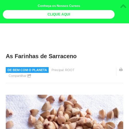
Conheça os Nossos Cursos
CLIQUE AQUI
LOJA DOCE LIMÃO
CURSOS
AGENDA
As Farinhas de Sarraceno
LIVROS
DE BEM COM O PLANETA
Principal: ROOT
MAIS
Compartilhar
QUEM SOMOS
BOLETINS
GALERIA DE FOTOS
PÓS-OFICINAS
COLABORADORES