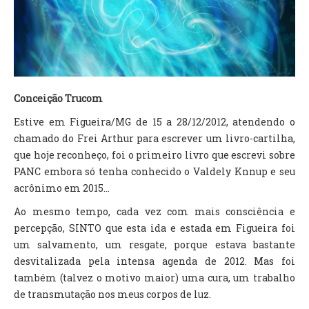
TV DE BEM COM A NATUREZA
FALE CONOSCO
ASSINE O SITE
Conceição Trucom
Estive em Figueira/MG de 15 a 28/12/2012, atendendo o
chamado do Frei Arthur para escrever um livro-cartilha,
que hoje reconheço, foi o primeiro livro que escrevi sobre
PANC embora só tenha conhecido o Valdely Knnup e seu
acrônimo em 2015...
Ao mesmo tempo, cada vez com mais consciência e
percepção, SINTO que esta ida e estada em Figueira foi
um salvamento, um resgate, porque estava bastante
desvitalizada pela intensa agenda de 2012. Mas foi
também (talvez o motivo maior) uma cura, um trabalho
de transmutação nos meus corpos de luz.