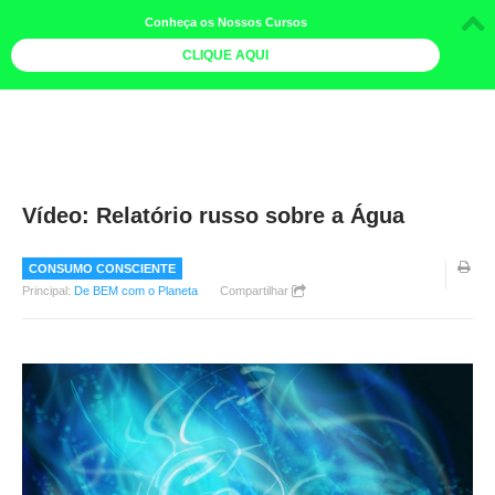
Conheça os Nossos Cursos
CLIQUE AQUI
LOJA DOCE LIMÃO
CURSOS
AGENDA
Vídeo: Relatório russo sobre a Água
LIVROS
CONSUMO CONSCIENTE
MAIS
Principal:
De BEM com o Planeta
Compartilhar
QUEM SOMOS
BOLETINS
GALERIA DE FOTOS
PÓS-OFICINAS
COLABORADORES