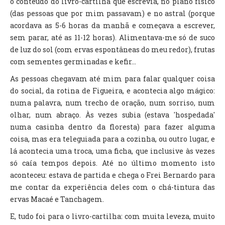
o conteúdo do livro-cartilha que escrevia, no plano físico
(das pessoas que por mim passavam) e no astral (porque
acordava as 5-6 horas da manhã e começava a escrever,
sem parar, até as 11-12 horas). Alimentava-me só de suco
de luz do sol (com ervas espontâneas do meu redor), frutas
com sementes germinadas e kefir...
As pessoas chegavam até mim para falar qualquer coisa
do social, da rotina de Figueira, e acontecia algo mágico:
numa palavra, num trecho de oração, num sorriso, num
olhar, num abraço. Às vezes subia (estava 'hospedada'
numa casinha dentro da floresta) para fazer alguma
coisa, mas era teleguiada para a cozinha, ou outro lugar, e
lá acontecia uma troca, uma ficha, que inclusive às vezes
só caía tempos depois. Até no último momento isto
aconteceu: estava de partida e chega o Frei Bernardo para
me contar da experiência deles com o chá-tintura das
ervas Macaé e Tanchagem.
E, tudo foi para o livro-cartilha: com muita leveza, muito