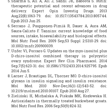
Sharma S, Ali A, Ali J, Sahni JK, Baboota S. Rutin:
therapeutic potential and recent advances in drug
delivery. Expert Opin Investig Drugs. 2013
Aug;22(8):1063-79. doi: 10.1517/13543784.2013.805744.
Epub 2013 Jun 25.
Serrano J, Puupponen-Pimiä R, Dauer A, Aura AM,
Saura-Calixto F. Tannins: current knowledge of food
sources, intake, bioavailability and biological effects.
Mol Nutr Food Res. 2009 Sep;53 Suppl 2:S310-29. doi:
10.1002/mnfr.200900039.
Unfer V1, Porcaro G. Updates on the myo-inositol plus
D-chiro-inositol combined therapy in polycystic
ovary syndrome. Expert Rev Clin Pharmacol. 2014
Sep;7(5):623-31. doi: 10.1586/17512433.2014.925795. Epub
2014 Jun 5.
Larner J, Brautigan DL, Thorner MO. D-chiro-inositol
glycans in insulin signaling and insulin resistance.
Mol Med. 2010 Nov-Dec;16(11-12):543-52. doi:
10.2119/molmed.2010.00107. Epub 2010 Aug 27.
Zieliński H, Michalska A, Piskuła MK, Kozłowska H.
Antioxidants in thermally treated buckwheat groats.
Mol Nutr Food Res. 2006 Sep;50(9):824-32.