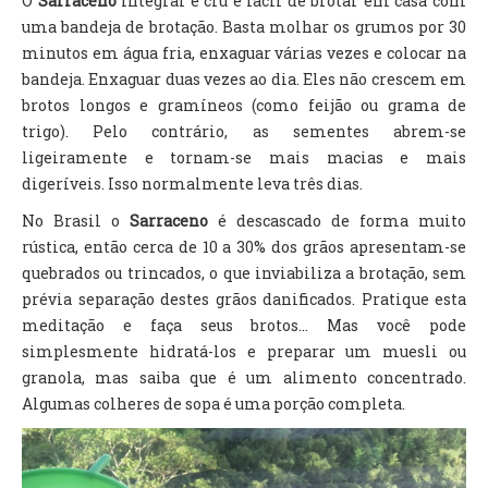
O
Sarraceno
integral e cru é fácil de brotar em casa com
uma bandeja de brotação. Basta molhar os grumos por 30
minutos em água fria, enxaguar várias vezes e colocar na
bandeja. Enxaguar duas vezes ao dia. Eles não crescem em
brotos longos e gramíneos (como feijão ou grama de
trigo). Pelo contrário, as sementes abrem-se
ligeiramente e tornam-se mais macias e mais
digeríveis. Isso normalmente leva três dias.
No Brasil o
Sarraceno
é descascado de forma muito
rústica, então cerca de 10 a 30% dos grãos apresentam-se
quebrados ou trincados, o que inviabiliza a brotação, sem
prévia separação destes grãos danificados. Pratique esta
meditação e faça seus brotos... Mas você pode
simplesmente hidratá-los e preparar um muesli ou
granola, mas saiba que é um alimento concentrado.
Algumas colheres de sopa é uma porção completa.