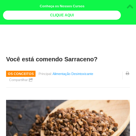
Conheça os Nossos Cursos
CLIQUE AQUI
LOJA DOCE LIMÃO
CURSOS
AGENDA
Você está comendo Sarraceno?
LIVROS
OS CONCEITOS
Principal:
Alimentação Desintoxicante
MAIS
Compartilhar
QUEM SOMOS
BOLETINS
GALERIA DE FOTOS
PÓS-OFICINAS
COLABORADORES