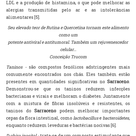
LDL e a produção de histamina, o que pode melhorar as
alergias transmitidas pelo ar e as intolerâncias
alimentares [5].
Seu elevado teor de Rutina e Quercetina tornam este alimento
como um
potente antiviral e antitumoral. Também um rejuvenescedor
celular...
Conceição Trucom
Taninos -
são compostos fenólicos adstringentes mais
comumente encontrados nos chás. Eles também estão
presentes em quantidades significativas no
Sarraceno
.
Demonstrou-se que os taninos reduzem infecções
bacterianas e virais e melhoram o diabetes. Juntamente
com a mistura de fibras insolúveis e resistentes, os
taninos do
Sarraceno
podem melhorar importantes
cepas da flora intestinal, como
lactobacillus
e
bacteroidetes
,
enquanto reduzem leveduras e bactérias nocivas [6].
D-chiro inositol -
trata-se de um composto estimulante que