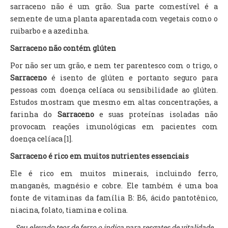
sarraceno não é um grão. Sua parte comestível é a
semente de uma planta aparentada com vegetais como o
ruibarbo e a azedinha.
Sarraceno não contém glúten
Por não ser um grão, e nem ter parentesco com o trigo, o
Sarraceno
é isento de glúten e portanto seguro para
pessoas com doença celíaca ou sensibilidade ao glúten.
Estudos mostram que mesmo em altas concentrações, a
farinha do
Sarraceno
e suas proteínas isoladas não
provocam reações imunológicas em pacientes com
doença celíaca [1].
Sarraceno é rico em muitos nutrientes essenciais
Ele é rico em muitos minerais, incluindo ferro,
manganês, magnésio e cobre. Ele também é uma boa
fonte de vitaminas da família B: B6, ácido pantotênico,
niacina, folato, tiamina e colina.
Seu elevado teor de ferro o indica para resgates de vitalidade