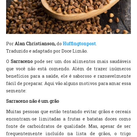
TV DE BEM COM A NATUREZA
FALE CONOSCO
ASSINE O SITE
Por
Alan Christianson,
do
Huffingtonpost
.
Traduzido e adaptado por Doce Limão.
O
Sarraceno
pode ser um dos alimentos mais saudáveis
que você não está comendo. Além de trazer inúmeros
benefícios para a saúde, ele é saboroso e razoavelmente
fácil de preparar. Aqui vão alguns motivos para amar essa
semente:
Sarraceno não é um grão
Muitas pessoas que estão tentando evitar grãos e cereais
encontram-se limitadas a frutas e batatas doces como
fonte de carboidratos de qualidade. Mas, apesar de ser
frequentemente incluído na lista de grãos, o trigo