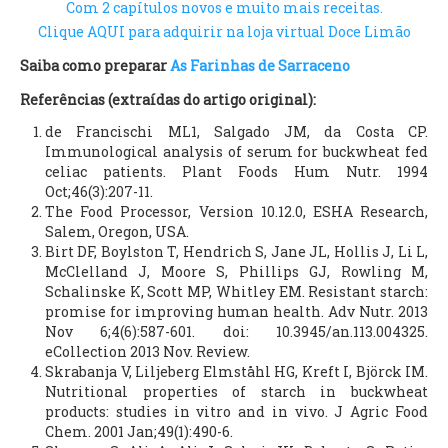
Com 2 capítulos novos e muito mais receitas.
Clique AQUI para adquirir na loja virtual Doce Limão
Saiba como preparar
As Farinhas de Sarraceno
Referências (extraídas do artigo original):
de Francischi ML1, Salgado JM, da Costa CP.
Immunological analysis of serum for buckwheat fed
celiac patients. Plant Foods Hum Nutr. 1994
Oct;46(3):207-11.
The Food Processor, Version 10.12.0, ESHA Research,
Salem, Oregon, USA.
Birt DF, Boylston T, Hendrich S, Jane JL, Hollis J, Li L,
McClelland J, Moore S, Phillips GJ, Rowling M,
Schalinske K, Scott MP, Whitley EM. Resistant starch:
promise for improving human health. Adv Nutr. 2013
Nov 6;4(6):587-601. doi: 10.3945/an.113.004325.
eCollection 2013 Nov. Review.
Skrabanja V, Liljeberg Elmståhl HG, Kreft I, Björck IM.
Nutritional properties of starch in buckwheat
products: studies in vitro and in vivo. J Agric Food
Chem. 2001 Jan;49(1):490-6.