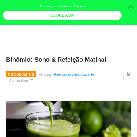
Conheça os Nossos Cursos
CLIQUE AQUI
LOJA DOCE LIMÃO
CURSOS
AGENDA
Binômio: Sono & Refeição Matinal
LIVROS
OS CONCEITOS
Principal:
Alimentação Desintoxicante
MAIS
Compartilhar
QUEM SOMOS
BOLETINS
GALERIA DE FOTOS
PÓS-OFICINAS
COLABORADORES