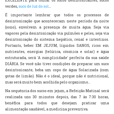
EXCELENTE para tomar os sucos desintoxicantes, sucos
verdes,
suco de luz do sol
...
É importante lembrar que todos os processos de
desintoxicação que aconteceram neste período da noite
(sono), envolvem a presença de muita água. Seja via
vapores pela desintoxicação via pulmões e peles, seja via
desintoxicação do sistema hepático, renal e intestinos.
Portanto, beber EM JEJUM, líquidos SANOS, ricos em
nutrientes, energias (telúrica, cósmica e solar) e água
estruturada, será 'A cumplicidade' perfeita da sua saúde
DIÁRIA. Se você não tiver condições de preparar um suco
desintoxicante, beba um copo de água Solarizada (com
gotas de limão). Não é o ideal, porque não é nutricional,
mas será muito bem acolhida pelo organismo...
Na sequência dos sucos em jejum, a Refeição Matinal será
realizada uns 30 minutos depois, das 7 às 7:30 horas,
benéfica para todos que desejam praticar uma
alimentação saudável, a medicina preventiva.