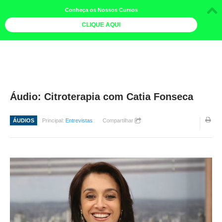
Conheça os Nossos Cursos
CLIQUE AQUI
LOJA DOCE LIMÃO
CURSOS
AGENDA
Áudio: Citroterapia com Catia Fonseca
LIVROS
ÁUDIOS
Principal:
Entrevistas
Compartilhar
MAIS
QUEM SOMOS
BOLETINS
GALERIA DE FOTOS
PÓS-OFICINAS
COLABORADORES