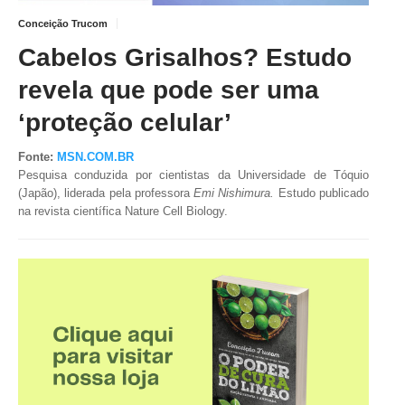
Conceição Trucom
TV DE BEM COM A NATUREZA
Cabelos Grisalhos? Estudo
FALE CONOSCO
revela que pode ser uma
ASSINE O SITE
‘proteção celular’
Fonte:
MSN.COM.BR
Pesquisa conduzida por cientistas da Universidade de Tóquio
(Japão),
liderada pela professora
Emi Nishimura.
Estudo publicado
na revista científica Nature Cell Biology.