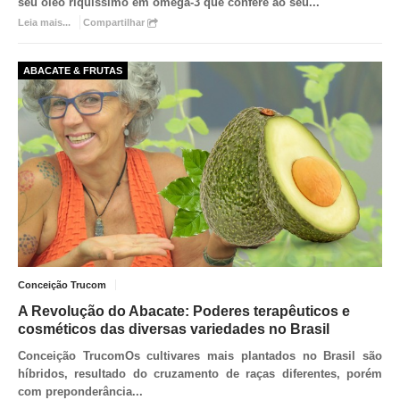
seu óleo riquíssimo em ômega-3 que confere ao seu
...
Leia mais...
Compartilhar
ABACATE & FRUTAS
Conceição Trucom
A Revolução do Abacate: Poderes terapêuticos e
cosméticos das diversas variedades no Brasil
Conceição Trucom
Os cultivares mais plantados no Brasil são
híbridos, resultado do cruzamento de raças diferentes, porém
com preponderância
...