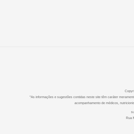
Copyri
"As informações e sugestões contidas neste site têm caráter merament
acompanhamento de médicos, nutricionista
s
Rua M