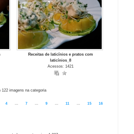
m
Receitas de laticínios e pratos com
laticínios_8
Acessos: 1421
 122 imagens na categoria
4
…
7
…
9
…
11
…
15
16