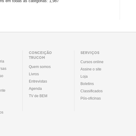
ns em todas as categorias: 1,987
CONCEIÇÃO
SERVIÇOS
TRUCOM
ria
Cursos online
Quem somos
rsas
Assine o site
Livros
so
Loja
Entrevistas
Boletins
Agenda
nte
Classificados
TV de BEM
Pós-oficinas
tos