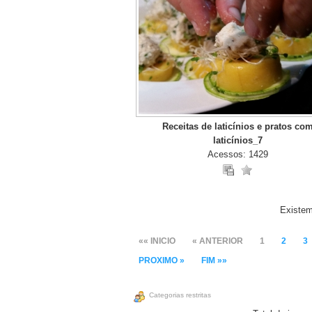
Receitas de laticínios e pratos co
laticínios_7
Acessos: 1429
Existem
«« INICIO
« ANTERIOR
1
2
3
PROXIMO »
FIM »»
Categorias restritas