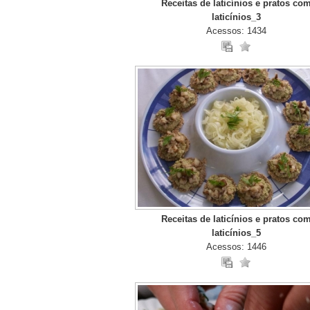
Receitas de laticínios e pratos co
laticínios_3
Acessos: 1434
Receitas de laticínios e pratos co
laticínios_5
Acessos: 1446