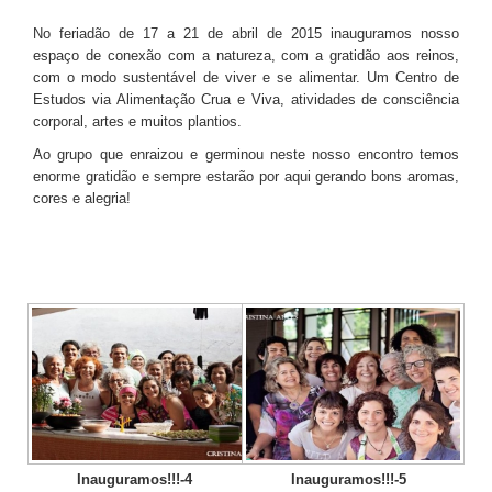
TV DE BEM COM A NATUREZA
No feriadão de 17 a 21 de abril de 2015 inauguramos nosso
espaço de conexão com a natureza, com a gratidão aos reinos,
FALE CONOSCO
com o modo sustentável de viver e se alimentar. Um Centro de
Estudos via Alimentação Crua e Viva, atividades de consciência
ASSINE O SITE
corporal, artes e muitos plantios.
Ao grupo que enraizou e germinou neste nosso encontro temos
enorme gratidão e sempre estarão por aqui gerando bons aromas,
cores e alegria!
Inauguramos!!!-4
Inauguramos!!!-5