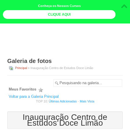
Conheça os Nossos Cursos
CLIQUE AQUI
LOJA DOCE LIMÃO
CURSOS
AGENDA
Galeria de fotos
LIVROS
Principal
» Inauguração Centro de Estudos Doce Limão
MAIS
QUEM SOMOS
Meus Favoritos
BOLETINS
Voltar para a Galeria Principal
TOP 10:
Últimas Adicionadas
-
Mais Vista
GALERIA DE FOTOS
Inauguração Centro de
PÓS-OFICINAS
Estudos Doce Limão
COLABORADORES