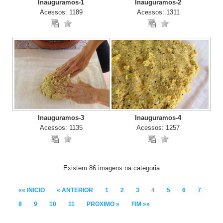
Inauguramos-1
Inauguramos-2
Acessos: 1189
Acessos: 1311
Inauguramos-3
Inauguramos-4
Acessos: 1135
Acessos: 1257
Existem 86 imagens na categoria
«« INICIO
« ANTERIOR
1
2
3
4
5
6
7
8
9
10
11
PROXIMO »
FIM »»