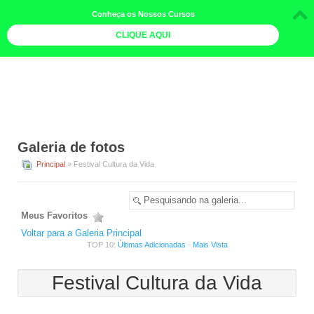
Conheça os Nossos Cursos
CLIQUE AQUI
LOJA DOCE LIMÃO
CURSOS
AGENDA
Galeria de fotos
LIVROS
Principal
» Festival Cultura da Vida
MAIS
QUEM SOMOS
Meus Favoritos
BOLETINS
Voltar para a Galeria Principal
TOP 10:
Últimas Adicionadas
-
Mais Vista
GALERIA DE FOTOS
Festival Cultura da Vida
PÓS-OFICINAS
COLABORADORES