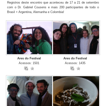
Registros deste encontro que aconteceu de 17 a 21 de setembro
TV DE BEM COM A NATUREZA
com o Dr. Gabriel Cousens e mais 200 participantes de todo o
Brasil + Argentina, Alemanha e Colombia!
FALE CONOSCO
ASSINE O SITE
Ares do Festival
Ares do Festival
Acessos: 1501
Acessos: 1435