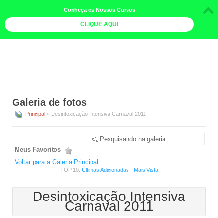
Conheça os Nossos Cursos
CLIQUE AQUI
LOJA DOCE LIMÃO
CURSOS
AGENDA
Galeria de fotos
LIVROS
Principal
» Desintoxicação Intensiva Carnaval 2011
MAIS
QUEM SOMOS
Meus Favoritos
BOLETINS
Voltar para a Galeria Principal
TOP 10:
Últimas Adicionadas
-
Mais Vista
GALERIA DE FOTOS
Desintoxicação Intensiva
PÓS-OFICINAS
Carnaval 2011
COLABORADORES