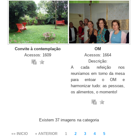
Convite à contemplação
OM
Acessos: 1609
Acessos: 1664
Descrição:
A cada refeição nos
reuníamos em torno da mesa
para entoar o OM e
harmonizar tudo: as pessoas,
os alimentos, o momento!
Existem 37 imagens na categoria
«« INICIO
« ANTERIOR
1
2
3
4
5