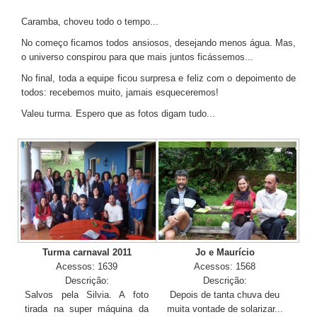
TV DE BEM COM A NATUREZA
Caramba, choveu todo o tempo...
No começo ficamos todos ansiosos, desejando menos água. Mas,
FALE CONOSCO
o universo conspirou para que mais juntos ficássemos...
ASSINE O SITE
No final, toda a equipe ficou surpresa e feliz com o depoimento de
todos: recebemos muito, jamais esqueceremos!
Valeu turma. Espero que as fotos digam tudo...
Turma carnaval 2011
Jo e Maurício
Acessos: 1639
Acessos: 1568
Descrição:
Descrição:
Salvos pela Silvia. A foto
Depois de tanta chuva deu
tirada na super máquina da
muita vontade de solarizar...