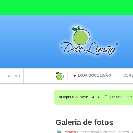
LOJA DOCE LIMÃO
CUR
MENU
O que acontec
Artigos recentes:
Galeria de fotos
Principal
» Desintoxicação Intensiva Carnaval 2