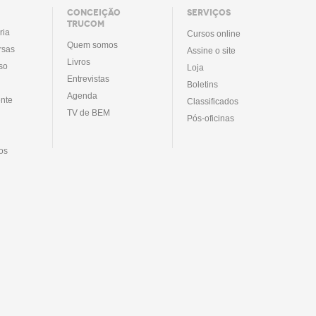
CONCEIÇÃO
SERVIÇOS
TRUCOM
ria
Cursos online
Quem somos
rsas
Assine o site
Livros
so
Loja
Entrevistas
Boletins
Agenda
nte
Classificados
TV de BEM
Pós-oficinas
tos