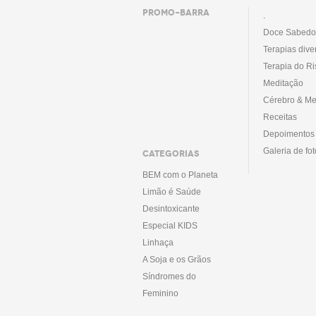
PROMO-BARRA
.
Doce Sabedo
Terapias dive
Terapia do Ri
Meditação
Cérebro & Me
Receitas
Depoimentos
Galeria de fo
CATEGORIAS
BEM com o Planeta
Limão é Saúde
Desintoxicante
Especial KIDS
Linhaça
A Soja e os Grãos
Síndromes do
Feminino