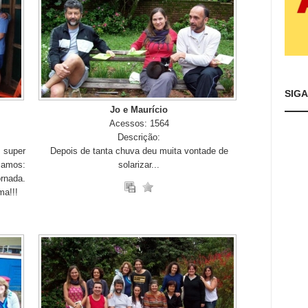
SIG
Jo e Maurício
Acessos: 1564
Descrição:
 super
Depois de tanta chuva deu muita vontade de
samos:
solarizar...
ornada.
ma!!!