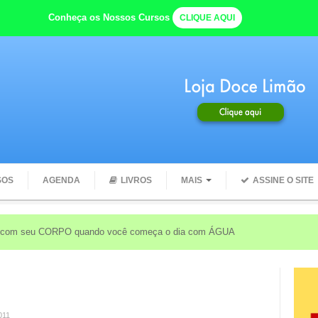
Conheça os Nossos Cursos
CLIQUE AQUI
SOS
AGENDA
LIVROS
MAIS
ASSINE O SITE
e com seu CORPO quando você começa o dia com ÁGUA
011