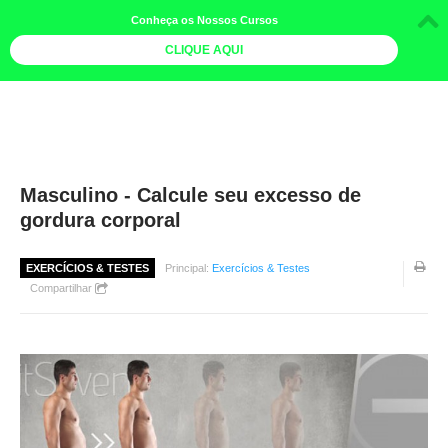
Conheça os Nossos Cursos
CLIQUE AQUI
LOJA DOCE LIMÃO
CURSOS
AGENDA
Masculino - Calcule seu excesso de
gordura corporal
LIVROS
MAIS
EXERCÍCIOS & TESTES
Principal:
Exercícios & Testes
Compartilhar
QUEM SOMOS
BOLETINS
GALERIA DE FOTOS
PÓS-OFICINAS
COLABORADORES