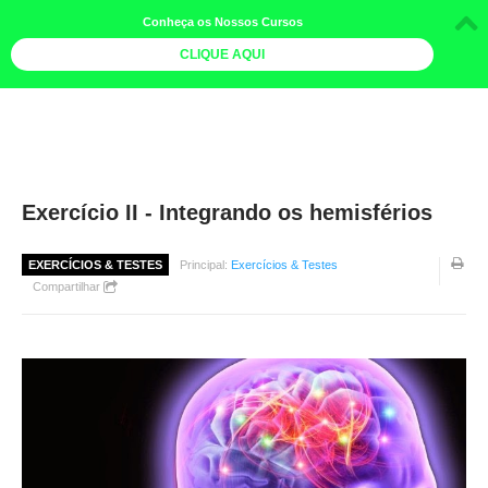
Conheça os Nossos Cursos
CLIQUE AQUI
LOJA DOCE LIMÃO
CURSOS
AGENDA
Exercício II - Integrando os hemisférios
LIVROS
EXERCÍCIOS & TESTES
Principal:
Exercícios & Testes
MAIS
Compartilhar
QUEM SOMOS
BOLETINS
GALERIA DE FOTOS
PÓS-OFICINAS
COLABORADORES