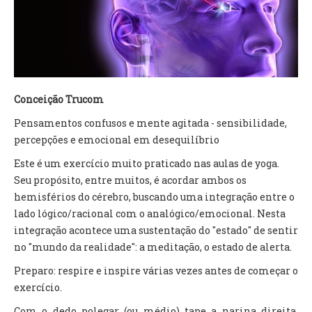
TV DE BEM COM A NATUREZA
FALE CONOSCO
ASSINE O SITE
Conceição Trucom
Pensamentos confusos e mente agitada - sensibilidade,
percepções e emocional em desequilíbrio
Este é um exercício muito praticado nas aulas de yoga.
Seu propósito, entre muitos, é acordar ambos os
hemisférios do cérebro, buscando uma integração entre o
lado lógico/racional com o analógico/emocional. Nesta
integração acontece uma sustentação do "estado" de sentir
no "mundo da realidade": a meditação, o estado de alerta.
Preparo: respire e inspire várias vezes antes de começar o
exercício.
Com o dedo polegar (ou médio) tape a narina direita.