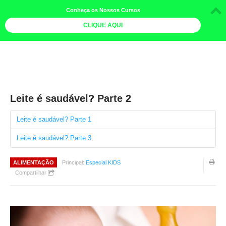
Conheça os Nossos Cursos
CLIQUE AQUI
LOJA DOCE LIMÃO
CURSOS
AGENDA
Leite é saudável? Parte 2
LIVROS
Leite é saudável? Parte 1
MAIS
Leite é saudável? Parte 3
QUEM SOMOS
ALIMENTAÇÃO
Principal:
Especial KIDS
BOLETINS
Compartilhar
GALERIA DE FOTOS
PÓS-OFICINAS
COLABORADORES