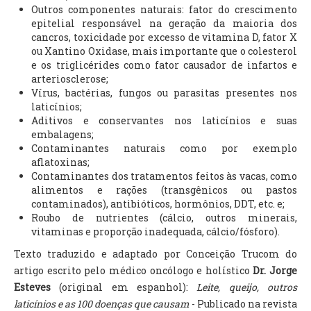
Outros componentes naturais: fator do crescimento
epitelial responsável na geração da maioria dos
cancros, toxicidade por excesso de vitamina D, fator X
ou Xantino Oxidase, mais importante que o colesterol
e os triglicérides como fator causador de infartos e
arteriosclerose;
Vírus, bactérias, fungos ou parasitas presentes nos
laticínios;
Aditivos e conservantes nos laticínios e suas
embalagens;
Contaminantes naturais como por exemplo
aflatoxinas;
Contaminantes dos tratamentos feitos às vacas, como
alimentos e rações (transgênicos ou pastos
contaminados), antibióticos, hormônios, DDT, etc. e;
Roubo de nutrientes (cálcio, outros minerais,
vitaminas e proporção inadequada, cálcio/fósforo).
Texto traduzido e adaptado por Conceição Trucom do
artigo escrito pelo médico oncólogo e holístico
Dr. Jorge
Esteves
(original em espanhol):
Leite, queijo, outros
laticínios e as 100 doenças que causam
- Publicado na revista