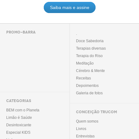
Saiba mais e assine
PROMO-BARRA
.
Doce Sabedoria
Terapias diversas
Terapia do Riso
Meditação
Cérebro & Mente
Receitas
Depoimentos
Galeria de fotos
CATEGORIAS
BEM com o Planeta
CONCEIÇÃO TRUCOM
Limão é Saúde
Quem somos
Desintoxicante
Livros
Especial KIDS
Entrevistas