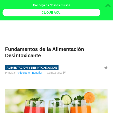
Conheça os Nossos Cursos
CLIQUE AQUI
LOJA DOCE LIMÃO
CURSOS
AGENDA
Fundamentos de la Alimentación
Desintoxicante
LIVROS
MAIS
ALIMENTACIÓN Y DESINTOXICACIÓN
Principal:
Artículos en Español
Compartilhar
QUEM SOMOS
BOLETINS
GALERIA DE FOTOS
PÓS-OFICINAS
COLABORADORES