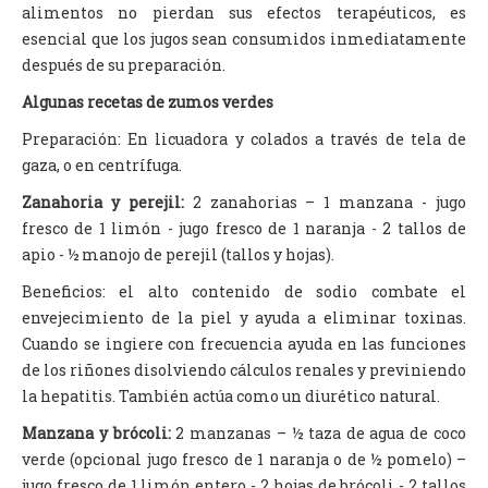
alimentos no pierdan sus efectos terapéuticos, es
esencial que los jugos sean consumidos inmediatamente
después de su preparación.
Algunas recetas de zumos verdes
Preparación: En licuadora y colados a través de tela de
gaza, o en centrífuga.
Zanahoria y perejil:
2 zanahorias – 1 manzana - jugo
fresco de 1 limón - jugo fresco de 1 naranja - 2 tallos de
apio - ½ manojo de perejil (tallos y hojas).
Beneficios: el alto contenido de sodio combate el
envejecimiento de la piel y ayuda a eliminar toxinas.
Cuando se ingiere con frecuencia ayuda en las funciones
de los riñones disolviendo cálculos renales y previniendo
la hepatitis. También actúa como un diurético natural.
Manzana y brócoli:
2 manzanas – ½ taza de agua de coco
verde (opcional jugo fresco de 1 naranja o de ½ pomelo) –
jugo fresco de 1 limón entero - 2 hojas de brócoli - 2 tallos