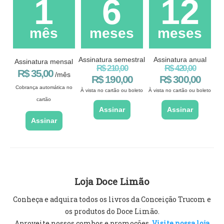
1
6
12
mês
meses
meses
Assinatura semestral
Assinatura anual
Assinatura mensal
R$ 210,00
R$ 420,00
R$ 35,00
/mês
R$ 190,00
R$ 300,00
Cobrança automática no
À vista no cartão ou boleto
À vista no cartão ou boleto
cartão
Assinar
Assinar
Assinar
Loja Doce Limão
Conheça e adquira todos os livros da Conceição Trucom e
os produtos do Doce Limão.
Aproveite nossos combos e promoções.
Visite nossa loja