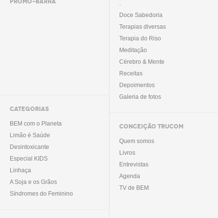
PROMO-BARRA
.
Doce Sabedoria
Terapias diversas
Terapia do Riso
Meditação
Cérebro & Mente
Receitas
Depoimentos
Galeria de fotos
CATEGORIAS
BEM com o Planeta
CONCEIÇÃO TRUCOM
Limão é Saúde
Quem somos
Desintoxicante
Livros
Especial KIDS
Entrevistas
Linhaça
Agenda
A Soja e os Grãos
TV de BEM
Síndromes do Feminino