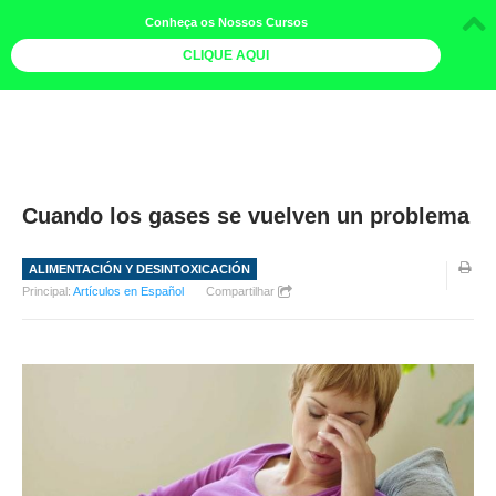
Conheça os Nossos Cursos
CLIQUE AQUI
LOJA DOCE LIMÃO
CURSOS
AGENDA
Cuando los gases se vuelven un problema
LIVROS
ALIMENTACIÓN Y DESINTOXICACIÓN
MAIS
Principal:
Artículos en Español
Compartilhar
QUEM SOMOS
BOLETINS
GALERIA DE FOTOS
PÓS-OFICINAS
COLABORADORES