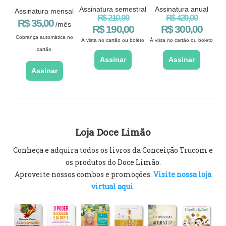
Assinatura semestral
Assinatura anual
Assinatura mensal
R$ 210,00
R$ 420,00
R$ 35,00
/mês
R$ 190,00
R$ 300,00
Cobrança automática no
À vista no cartão ou boleto
À vista no cartão ou boleto
cartão
Assinar
Assinar
Assinar
Loja Doce Limão
Conheça e adquira todos os livros da Conceição Trucom e
os produtos do Doce Limão.
Aproveite nossos combos e promoções.
Visite nossa loja
virtual aqui
.