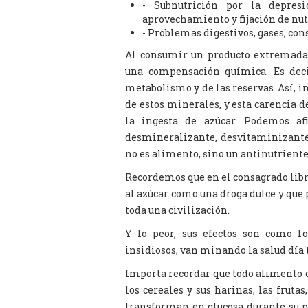
- Subnutrición por la depres
aprovechamiento y fijación de nut
- Problemas digestivos, gases, cons
Al consumir un producto extremadam
una compensación química. Es decir
metabolismo y de las reservas. Así, 
de estos minerales, y esta carencia 
la ingesta de azúcar. Podemos afi
desmineralizante, desvitaminizante
no es alimento, sino un antinutriente
Recordemos que en el consagrado libr
al azúcar como una droga dulce y que p
toda una civilización.
Y lo peor, sus efectos son como lo
insidiosos, van minando la salud día t
Importa recordar que todo alimento c
los cereales y sus harinas, las frut
transforman en glucosa durante su p