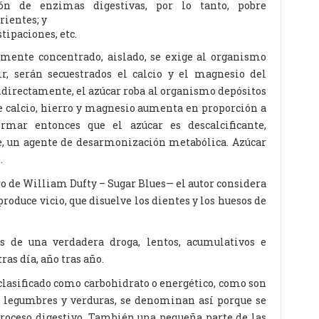
ión de enzimas digestivas, por lo tanto, pobre
rientes; y
tipaciones, etc.
ente concentrado, aislado, se exige al organismo
, serán secuestrados el calcio y el magnesio del
indirectamente, el azúcar roba al organismo depósitos
de calcio, hierro y magnesio aumenta en proporción a
rmar entonces que el azúcar es descalcificante,
, un agente de desarmonización metabólica. Azúcar
.
o de William Dufty – Sugar Blues— el autor considera
roduce vicio, que disuelve los dientes y los huesos de
s de una verdadera droga, lentos, acumulativos e
ras día, año tras año.
lasificado como carbohidrato o energético, como son
as, legumbres y verduras, se denominan así porque se
roceso digestivo. También una pequeña parte de las