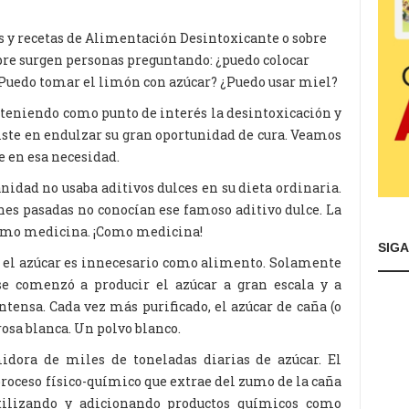
s y recetas de Alimentación Desintoxicante o sobre
pre surgen personas preguntando: ¿puedo colocar
Puedo tomar el limón con azúcar? ¿Puedo usar miel?
n teniendo como punto de interés la desintoxicación y
siste en endulzar su gran oportunidad de cura. Veamos
e en esa necesidad.
nidad no usaba aditivos dulces en su dieta ordinaria.
ones pasadas no conocían ese famoso aditivo dulce. La
como medicina. ¡Como medicina!
SIG
e el azúcar es innecesario como alimento. Solamente
 se comenzó a producir el azúcar a gran escala y a
ensa. Cada vez más purificado, el azúcar de caña (o
osa blanca. Un polvo blanco.
dora de miles de toneladas diarias de azúcar. El
 proceso físico-químico que extrae del zumo de la caña
utilizando y adicionando productos químicos como