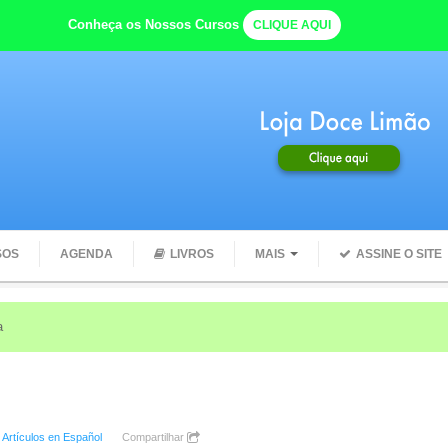
Conheça os Nossos Cursos
CLIQUE AQUI
SOS
AGENDA
LIVROS
MAIS
ASSINE O SITE
e com seu CORPO quando você começa o dia com ÁGUA
:
Artículos en Español
Compartilhar