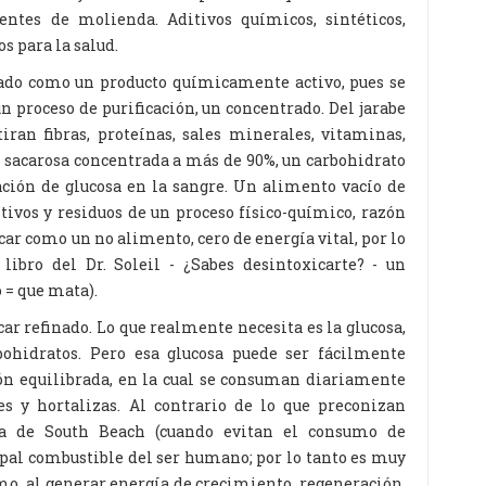
gentes de molienda. Aditivos químicos, sintéticos,
s para la salud.
rado como un producto químicamente activo, pues se
un proceso de purificación, un concentrado. Del jarabe
tiran fibras, proteínas, sales minerales, vitaminas,
la sacarosa concentrada a más de 90%, un carbohidrato
ación de glucosa en la sangre. Un alimento vacío de
ditivos y residuos de un proceso físico-químico, razón
car como un no alimento, cero de energía vital, por lo
 libro del Dr. Soleil - ¿Sabes desintoxicarte? - un
o = que mata).
ar refinado. Lo que realmente necesita es la glucosa,
rbohidratos. Pero esa glucosa puede ser fácilmente
ón equilibrada, en la cual se consuman diariamente
res y hortalizas. Al contrario de lo que preconizan
la de South Beach (cuando evitan el consumo de
cipal combustible del ser humano; por lo tanto es muy
o, al generar energía de crecimiento, regeneración,