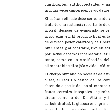
clarificantes, antihumectantes y a
muchas veces cancerígenos y/o dañoso
El azúcar refinado debe ser conside
trata de una sustancia resultante de 
inicial, después de evaporado, se re
impurezas, etc. El producto final es 
de elevado poder calórico y de liber
nutrientes y, al contrario, rico en a
por la cual debemos considerar al azú
tanto, como en la clasificación del
alimento biocídico (bío = vida + cídic
El cuerpo humano no necesita de azúc
o sea, el ladrillo básico de los ca
obtenida a partir de una alimentaci
frutas, cereales integrales, legumb
dietas como la del Dr. Atkins y 
carbohidratos), la glucosa es el prin
importante para su pleno metabolism