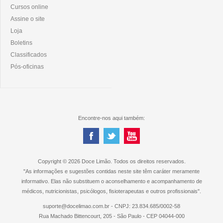
Cursos online
Assine o site
Loja
Boletins
Classificados
Pós-oficinas
Encontre-nos aqui também:
Copyright © 2026 Doce Limão. Todos os direitos reservados.
"As informações e sugestões contidas neste site têm caráter meramente
informativo. Elas não substituem o aconselhamento e acompanhamento de
médicos, nutricionistas, psicólogos, fisioterapeutas e outros profissionais".
suporte@docelimao.com.br - CNPJ: 23.834.685/0002-58
Rua Machado Bittencourt, 205 - São Paulo - CEP 04044-000