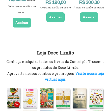
R$ 190,00
R$ 300,00
Cobrança automática no
À vista no cartão ou boleto
À vista no cartão ou boleto
cartão
Assinar
Assinar
Assinar
Loja Doce Limão
Conheça e adquira todos os livros da Conceição Trucom e
os produtos do Doce Limão.
Aproveite nossos combos e promoções.
Visite nossa loja
virtual aqui
.