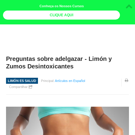
Conheça os Nossos Cursos
CLIQUE AQUI
LOJA DOCE LIMÃO
CURSOS
AGENDA
Preguntas sobre adelgazar - Limón y
Zumos Desintoxicantes
LIVROS
MAIS
LIMÓN ES SALUD
Principal:
Artículos en Español
Compartilhar
QUEM SOMOS
BOLETINS
GALERIA DE FOTOS
PÓS-OFICINAS
COLABORADORES