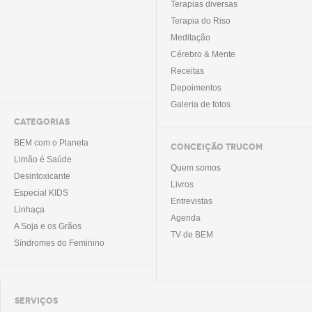
Terapias diversas
Terapia do Riso
Meditação
Cérebro & Mente
Receitas
Depoimentos
Galeria de fotos
CATEGORIAS
BEM com o Planeta
CONCEIÇÃO TRUCOM
Limão é Saúde
Quem somos
Desintoxicante
Livros
Especial KIDS
Entrevistas
Linhaça
Agenda
A Soja e os Grãos
TV de BEM
Síndromes do Feminino
SERVIÇOS