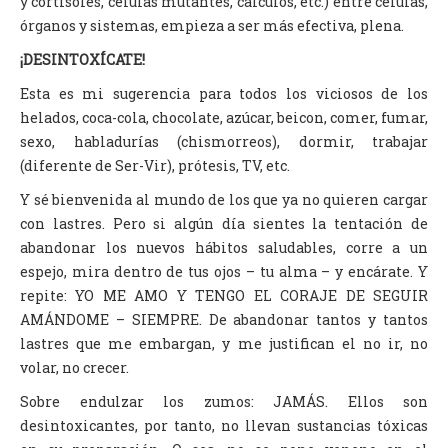
y cortisoles, células mutantes, cálculos, etc.) entre células,
órganos y sistemas, empieza a ser más efectiva, plena.
¡DESINTOXÍCATE!
Esta es mi sugerencia para todos los viciosos de los
helados, coca-cola, chocolate, azúcar, beicon, comer, fumar,
sexo, habladurías (chismorreos), dormir, trabajar
(diferente de Ser-Vir), prótesis, TV, etc.
Y sé bienvenida al mundo de los que ya no quieren cargar
con lastres. Pero si algún día sientes la tentación de
abandonar los nuevos hábitos saludables, corre a un
espejo, mira dentro de tus ojos – tu alma – y encárate. Y
repite: YO ME AMO Y TENGO EL CORAJE DE SEGUIR
AMÁNDOME – SIEMPRE. De abandonar tantos y tantos
lastres que me embargan, y me justifican el no ir, no
volar, no crecer.
Sobre endulzar los zumos: JAMÁS. Ellos son
desintoxicantes, por tanto, no llevan sustancias tóxicas