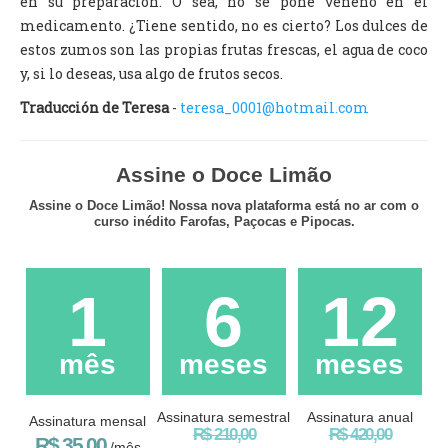
en su preparación. O sea, no se pone veneno en el
medicamento. ¿Tiene sentido, no es cierto? Los dulces de
estos zumos son las propias frutas frescas, el agua de coco
y, si lo deseas, usa algo de frutos secos.
Traducción de Teresa
-
teresa_0001@hotmail.com
Assine o Doce Limão
Assine o Doce Limão! Nossa nova plataforma está no ar com o
curso inédito Farofas, Paçocas e Pipocas.
1
6
12
mês
meses
meses
Assinatura semestral
Assinatura anual
Assinatura mensal
R$ 210,00
R$ 420,00
R$ 35,00
/mês