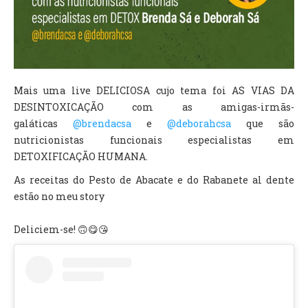
TV DE BEM COM A NATUREZA
FALE CONOSCO
ASSINE O SITE
Mais uma live DELICIOSA cujo tema foi AS VIAS DA
DESINTOXICAÇÃO com as amigas-irmãs-
galáticas
@brendacsa
e
@deborahcsa
que são
nutricionistas funcionais especialistas em
DETOXIFICAÇÃO HUMANA.
As receitas do Pesto de Abacate e do Rabanete al dente
estão no meu story
Deliciem-se! 🙃😋😘