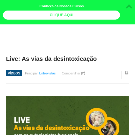
Conheça os Nossos Cursos
CLIQUE AQUI
LOJA DOCE LIMÃO
CURSOS
AGENDA
Live: As vias da desintoxicação
LIVROS
VÍDEOS
Principal:
Entrevistas
Compartilhar
MAIS
QUEM SOMOS
BOLETINS
GALERIA DE FOTOS
PÓS-OFICINAS
COLABORADORES