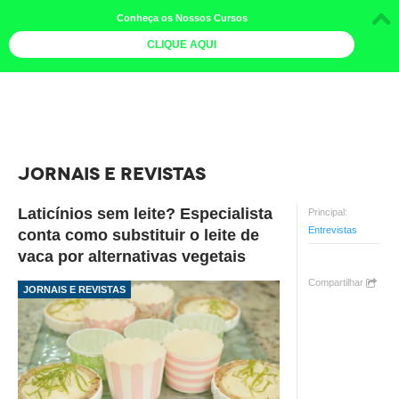
Conheça os Nossos Cursos
CLIQUE AQUI
LOJA DOCE LIMÃO
CURSOS
AGENDA
JORNAIS E REVISTAS
LIVROS
Laticínios sem leite? Especialista
Principal:
MAIS
Entrevistas
conta como substituir o leite de
vaca por alternativas vegetais
QUEM SOMOS
Compartilhar
JORNAIS E REVISTAS
BOLETINS
GALERIA DE FOTOS
PÓS-OFICINAS
COLABORADORES