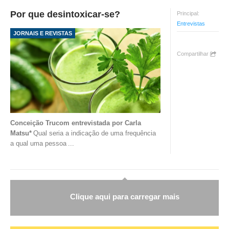
Por que desintoxicar-se?
Principal:
Entrevistas
JORNAIS E REVISTAS
Compartilhar
Conceição Trucom entrevistada por Carla
Matsu*
Qual seria a indicação de uma frequência
a qual uma pessoa
...
Clique aqui para carregar mais