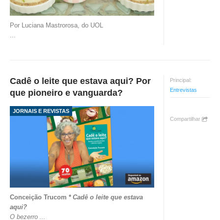
TV DE BEM COM A NATUREZA
Por Luciana Mastrorosa, do UOL
FALE CONOSCO
...
ASSINE O SITE
Cadê o leite que estava aqui? Por
Principal:
Entrevistas
que pioneiro e vanguarda?
JORNAIS E REVISTAS
Compartilhar
Conceição Trucom *
Cadê o leite que estava
aqui?
O bezerro
...