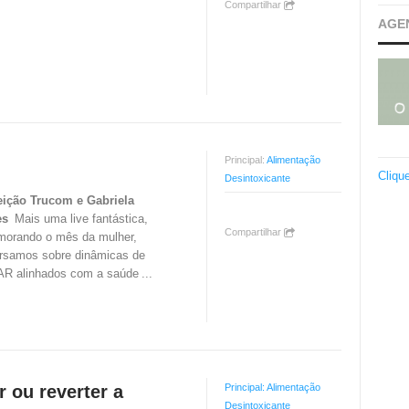
Compartilhar
AGE
Principal:
Alimentação
Cliqu
Desintoxicante
ição Trucom e Gabriela
es
Mais uma live fantástica,
Compartilhar
orando o mês da mulher,
rsamos sobre dinâmicas de
R alinhados com a saúde
...
 ou reverter a
Principal:
Alimentação
Desintoxicante