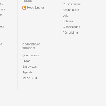
FEEDS
ria
Cursos online
Feed Entries
rsas
Assine o site
so
Loja
Boletins
nte
Classificados
Pós-oficinas
tos
CONCEIÇÃO
TRUCOM
Quem somos
Livros
Entrevistas
Agenda
TV de BEM