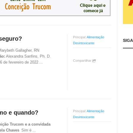
 seguro?
Principal:
Alimentação
SIG
Desintoxicante
arybeth Gallagher, RN
ão:
Alexandra Sanfins, Ph. D.
Compartilhar
6 de fevereiro de 2022
...
omo e quando?
Principal:
Alimentação
Desintoxicante
ição Trucom e a convidada
ela Chaves
Sim é
...