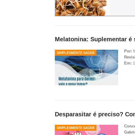
Melatonina: Suplementar é
Por:
M
SIMPLESMENTE SAÚDE
Revis
Em:
1
Desparasitar é preciso? C
Conce
SIMPLESMENTE SAÚDE
Gabri