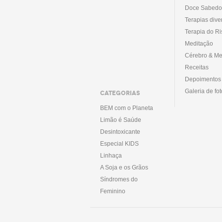
Doce Sabedo
Terapias dive
Terapia do Ri
Meditação
Cérebro & Me
Receitas
Depoimentos
Galeria de fo
CATEGORIAS
BEM com o Planeta
Limão é Saúde
Desintoxicante
Especial KIDS
Linhaça
A Soja e os Grãos
Síndromes do
Feminino