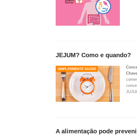
JEJUM? Como e quando?
Conce
SIMPLESMENTE SAÚDE
Chav
c
omem
conve
JUJUA
A alimentação pode prevenir