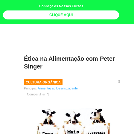
Conheça os Nossos Cursos
CLIQUE AQUI
LOJA DOCE LIMÃO
CURSOS
AGENDA
Ética na Alimentação com Peter
LIVROS
Singer
MAIS
CULTURA ORGÂNICA
QUEM SOMOS
Principal:
Alimentação Desintoxicante
Compartilhar
BOLETINS
GALERIA DE FOTOS
PÓS-OFICINAS
COLABORADORES