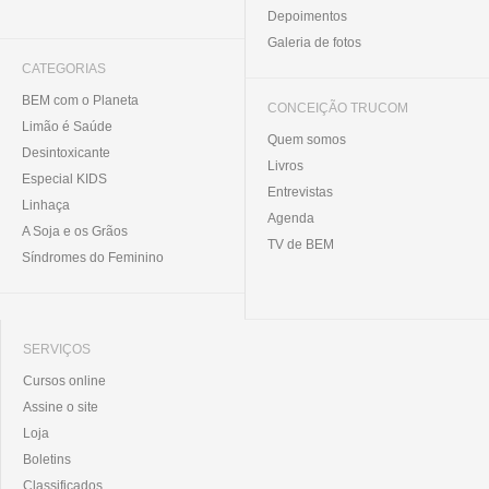
Depoimentos
Galeria de fotos
CATEGORIAS
BEM com o Planeta
CONCEIÇÃO TRUCOM
Limão é Saúde
Quem somos
Desintoxicante
Livros
Especial KIDS
Entrevistas
Linhaça
Agenda
A Soja e os Grãos
TV de BEM
Síndromes do Feminino
SERVIÇOS
Cursos online
Assine o site
Loja
Boletins
Classificados