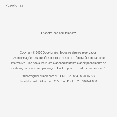
Pós-oficinas
Encontre-nos aqui também:
Copyright © 2026 Doce Limão. Todos os direitos reservados.
"As informações e sugestões contidas neste site têm caráter meramente
informativo. Elas não substituem o aconselhamento e acompanhamento de
médicos, nutricionistas, psicólogos, fisioterapeutas e outros profissionais".
suporte@docelimao.com.br - CNPJ: 23.834.685/0002-58
Rua Machado Bittencourt, 205 - São Paulo - CEP 04044-000