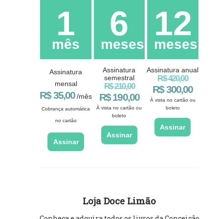
1
6
12
mês
meses
meses
Assinatura
Assinatura anual
Assinatura
semestral
R$ 420,00
mensal
R$ 210,00
R$ 300,00
R$ 35,00
R$ 190,00
/mês
À vista no cartão ou
À vista no cartão ou
boleto
Cobrança automática
boleto
no cartão
Assinar
Assinar
Assinar
Loja Doce Limão
Conheça e adquira todos os livros da Conceição