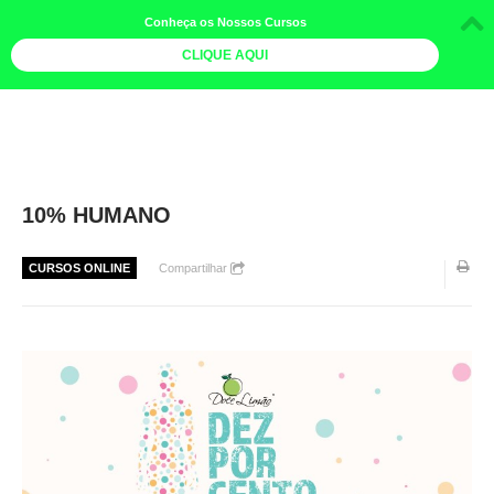
Conheça os Nossos Cursos
CLIQUE AQUI
LOJA DOCE LIMÃO
CURSOS
AGENDA
10% HUMANO
LIVROS
CURSOS ONLINE
Compartilhar
MAIS
QUEM SOMOS
BOLETINS
GALERIA DE FOTOS
PÓS-OFICINAS
COLABORADORES