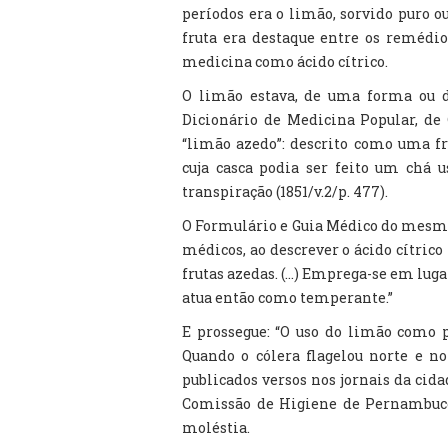
períodos era o limão, sorvido puro 
fruta era destaque entre os remédi
medicina como ácido cítrico.
O limão estava, de uma forma ou de
Dicionário de Medicina Popular, de
“limão azedo”: descrito como uma f
cuja casca podia ser feito um chá 
transpiração (1851/v.2/p. 477).
O Formulário e Guia Médico do mesmo 
médicos, ao descrever o ácido cítrico
frutas azedas. (...) Emprega-se em lu
atua então como temperante.”
E prossegue: “O uso do limão como p
Quando o cólera flagelou norte e n
publicados versos nos jornais da cid
Comissão de Higiene de Pernambuco 
moléstia.