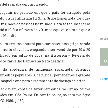
os deles acabavam morrendo.
popular no período em que o país foi atingido pela
elo vírus Influenza H1N1, a Gripe Espanhola foi uma
 milhões de pessoas no mundo. Para se ter uma idéia
918 a 1919, o número de vítimas equivale a mais que o
ra Mundial.
AGE
mo um recurso natural para combater essa gripe, sendo
s muito elevados, chegando a ser vendido por 10 a 20
licado em julho de 2007, na Histórica – Revista do
ndro Carvalho Damacena Neto destaca:
 da epidemia de influenza espanhola, obtemos
emédios populares. A partir daí percebemos a grande
Cliqu
 naquele ano para o tratamento da doença de gripe.
á não davam conta de fazer remédios. Só limão. Numa
ões em São Paulo. Eu comia pouco, só tomava água
 1986, p. 159).