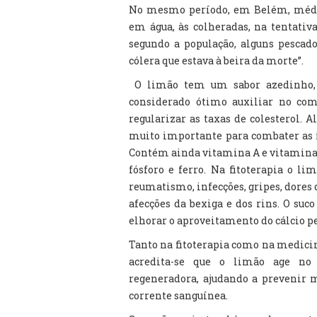
No mesmo período, em Belém, médi
em água, às colheradas, na tentativa
segundo a população, alguns pescad
cólera que estava à beira da morte”.
O limão tem um sabor azedinho, be
considerado ótimo auxiliar no com
regularizar as taxas de colesterol. 
muito importante para combater as i
Contém ainda vitamina A e vitaminas
fósforo e ferro. Na fitoterapia o l
reumatismo, infecções, gripes, dores d
afecções da bexiga e dos rins. O suc
elhorar o aproveitamento do cálcio p
Tanto na fitoterapia como na medicin
acredita-se que o limão age no
regeneradora, ajudando a prevenir 
corrente sanguínea.