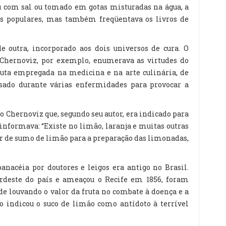
ou com sal ou tomado em gotas misturadas na água, a
os populares, mas também freqüentava os livros de
 outra, incorporado aos dois universos de cura. O
 Chernoviz, por exemplo, enumerava as virtudes do
ruta empregada na medicina e na arte culinária, de
usado durante várias enfermidades para provocar a
Chernoviz que, segundo seu autor, era indicado para
 informava: “Existe no limão, laranja e muitas outras
gar de sumo de limão para a preparação das limonadas,
anacéia por doutores e leigos era antigo no Brasil.
ordeste do país e ameaçou o Recife em 1856, foram
ade louvando o valor da fruta no combate à doença e a
indicou o suco de limão como antídoto à terrível