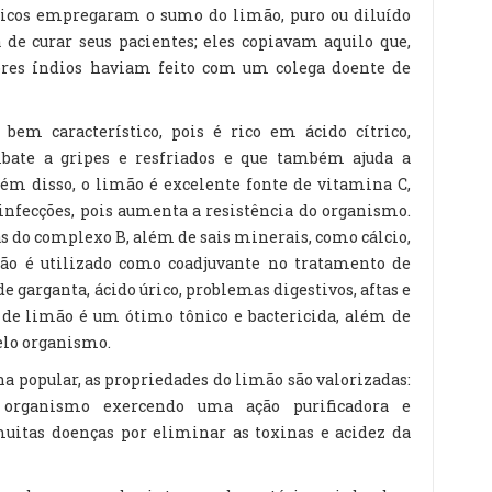
cos empregaram o sumo do limão, puro ou diluído
 de curar seus pacientes; eles copiavam aquilo que,
ores índios haviam feito com um colega doente de
m característico, pois é rico em ácido cítrico,
bate a gripes e resfriados e que também ajuda a
Além disso, o limão é excelente fonte de vitamina C,
nfecções, pois aumenta a resistência do organismo.
 do complexo B, além de sais minerais, como cálcio,
imão é utilizado como coadjuvante no tratamento de
e garganta, ácido úrico, problemas digestivos, aftas e
o de limão é um ótimo tônico e bactericida, além de
elo organismo.
a popular, as propriedades do limão são valorizadas:
 organismo exercendo uma ação purificadora e
muitas doenças por eliminar as toxinas e acidez da