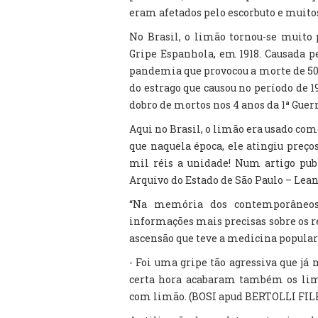
eram afetados pelo escorbuto e muit
No Brasil, o limão tornou-se muito 
Gripe Espanhola, em 1918. Causada p
pandemia que provocou a morte de 50
do estrago que causou no período de 1
dobro de mortos nos 4 anos da 1ª Guer
Aqui no Brasil, o limão era usado co
que naquela época, ele atingiu preço
mil réis a unidade! Num artigo pub
Arquivo do Estado de São Paulo – Lea
“Na memória dos contemporâneos
informações mais precisas sobre os r
ascensão que teve a medicina popular
- Foi uma gripe tão agressiva que j
certa hora acabaram também os lim
com limão. (BOSI apud BERTOLLI FILHO: