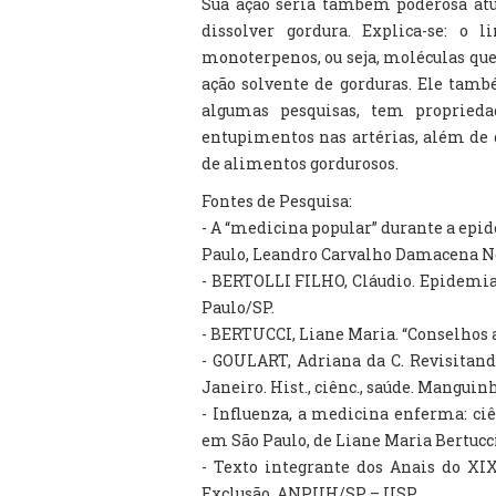
Sua ação seria também poderosa atu
dissolver gordura. Explica-se: o
monoterpenos, ou seja, moléculas que
ação solvente de gorduras. Ele ta
algumas pesquisas, tem proprieda
entupimentos nas artérias, além de d
de alimentos gordurosos.
Fontes de Pesquisa:
- A “medicina popular” durante a epi
Paulo, Leandro Carvalho Damacena N
- BERTOLLI FILHO, Cláudio. Epidemia
Paulo/SP.
- BERTUCCI, Liane Maria. “Conselhos a
- GOULART, Adriana da C. Revisitand
Janeiro. Hist., ciênc., saúde. Manguinhos
- Influenza, a medicina enferma: ciê
em São Paulo, de Liane Maria Bertucc
- Texto integrante dos Anais do XIX
Exclusão. ANPUH/SP – USP.