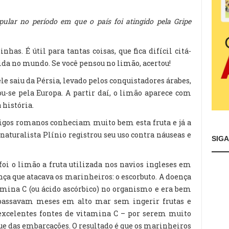
pular no período em que o país foi atingido pela Gripe
has. É útil para tantas coisas, que fica difícil citá-
cida no mundo. Se você pensou no limão, acertou!
ele saiu da Pérsia, levado pelos conquistadores árabes,
ou-se pela Europa. A partir daí, o limão aparece com
 história.
tigos romanos conheciam muito bem esta fruta e já a
turalista Plínio registrou seu uso contra náuseas e
SIG
 foi o limão a fruta utilizada nos navios ingleses em
ça que atacava os marinheiros: o escorbuto. A doença
amina C (ou ácido ascórbico) no organismo e era bem
passavam meses em alto mar sem ingerir frutas e
 excelentes fontes de vitamina C – por serem muito
que das embarcações. O resultado é que os marinheiros