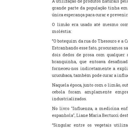
A utilização de produtos naturais pe
grande parte da população tinha em p
única esperança para curar e prevenir
O limão era usado até mesmo com
moléstia:
”O botequim da rua do Thesouro e a C
Estranhando esse fato, procuramos sa
dois dedos de prosa com qualquer d
branquinha, que entoava desafina
forneceu-nos indiretamente a expli
urucubaca, também pode curar a influ
Naquela época, junto com o limão, out
cebola foram amplamente empreg
industrializados.
No livro "Influenza, a medicina enf
espanhola", Liane Maria Bertucci des
“Singular entre os vegetais utiliz