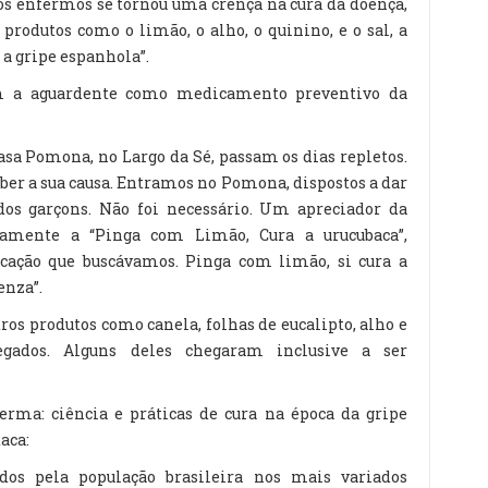
los enfermos se tornou uma crença na cura da doença,
rodutos como o limão, o alho, o quinino, e o sal, a
 a gripe espanhola”.
 a aguardente como medicamento preventivo da
asa Pomona, no Largo da Sé, passam os dias repletos.
ber a sua causa. Entramos no Pomona, dispostos a dar
os garçons. Não foi necessário. Um apreciador da
damente a “Pinga com Limão, Cura a urucubaca”,
cação que buscávamos. Pinga com limão, si cura a
enza”.
ros produtos como canela, folhas de eucalipto, alho e
ados. Alguns deles chegaram inclusive a ser
erma: ciência e práticas de cura na época da gripe
taca:
ados pela população brasileira nos mais variados