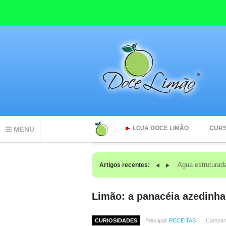
LOJA DOCE LIMÃO
CUR
MENU
O que acontec
Artigos recentes:
Limão: a panacéia azedinha
CURIOSIDADES
Principal:
RECEITAS
Compart