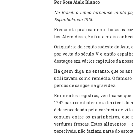
Por Rose Aielo Blanco
No Brasil, o limão tornou-se muito po
Espanhola, em 1918.
Frequenta praticamente todas as cozin
las. Além disso, é a fruta mais conhe
Originário da região sudeste da Ásia, 
por volta do século V e então espalh
destaque em vários capítulos da nossa
Há quem diga, no entanto, que os an
utilizavam como remédio. O famoso na
perdas de sangue na gravidez.
Em muitos registros, verifica-se que
1742 para combater uma terrível doen
é desencadeada pela carência de vit
comum entre os marinheiros, que 
verduras frescas. Estes alimentos –
perecíveis, não faziam parte do esto