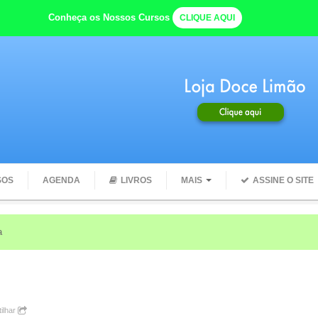
Conheça os Nossos Cursos
CLIQUE AQUI
SOS
AGENDA
LIVROS
MAIS
ASSINE O SITE
e com seu CORPO quando você começa o dia com ÁGUA
ilhar