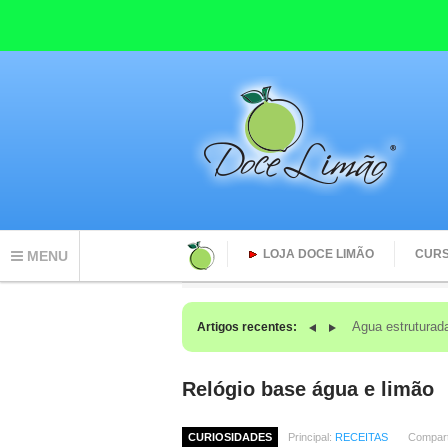
LOJA DOCE LIMÃO
CUR
MENU
O que acontece com seu CORPO quando voc
Artigos recentes:
Relógio base água e limão
CURIOSIDADES
Principal:
RECEITAS
Compart