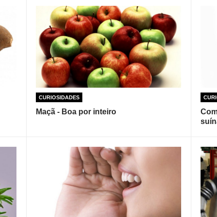
CURIOSIDADES
CURI
Maçã - Boa por inteiro
Come
suín