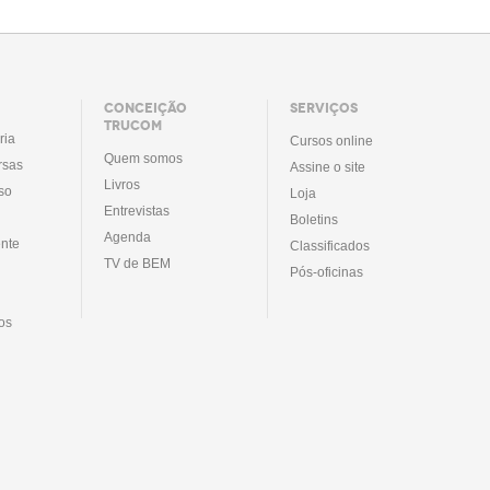
CONCEIÇÃO
SERVIÇOS
TRUCOM
ria
Cursos online
Quem somos
rsas
Assine o site
Livros
so
Loja
Entrevistas
Boletins
Agenda
nte
Classificados
TV de BEM
Pós-oficinas
tos