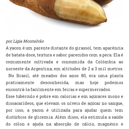
TV DE BEM COM A NATUREZA
FALE CONOSCO
ASSINE O SITE
por Ligia Montalvão
A yacon é um parente distante do girassol, tem aparência
de batata-doce, textura e sabor parecidos com a pera. Ela é
comumente cultivada e consumida da Colômbia ao
noroeste da Argentina, em altitudes de 2 a 3 mil metros.
No Brasil, até meados dos anos 80, era uma planta
praticamente desconhecida, mas hoje podemos
encontrá-la facilmente em feiras e supermercados.
Esse tubérculo é pobre em calorias e em açúcares mono e
dissacarídeos, que elevam os níveis de açúcar no sangue,
por isso, a yacon é utilizada para ajudar quem tem
distúrbios de glicemia. Além disso, ela estimula a saúde
do cólon e ajuda na absorção de cálcio, magnésio e