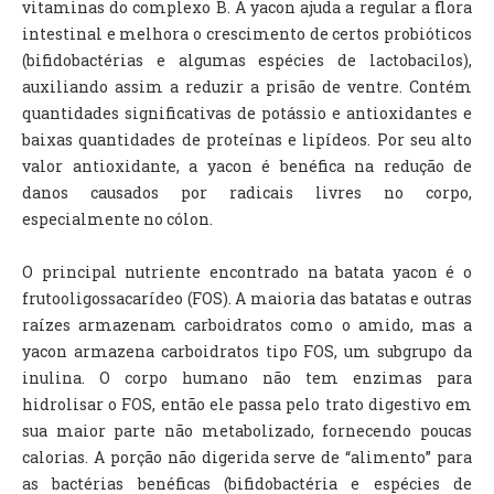
vitaminas do complexo B. A yacon ajuda a regular a flora
intestinal e melhora o crescimento de certos probióticos
(bifidobactérias e algumas espécies de lactobacilos),
auxiliando assim a reduzir a prisão de ventre. Contém
quantidades significativas de potássio e antioxidantes e
baixas quantidades de proteínas e lipídeos. Por seu alto
valor antioxidante, a yacon é benéfica na redução de
danos causados por radicais livres no corpo,
especialmente no cólon.
O principal nutriente encontrado na batata yacon é o
frutooligossacarídeo (FOS). A maioria das batatas e outras
raízes armazenam carboidratos como o amido, mas a
yacon armazena carboidratos tipo FOS, um subgrupo da
inulina. O corpo humano não tem enzimas para
hidrolisar o FOS, então ele passa pelo trato digestivo em
sua maior parte não metabolizado, fornecendo poucas
calorias. A porção não digerida serve de “alimento” para
as bactérias benéficas (bifidobactéria e espécies de