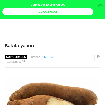
Conheça os Nossos Cursos
CLIQUE AQUI
LOJA DOCE LIMÃO
CURSOS
AGENDA
Batata yacon
LIVROS
CURIOSIDADES
Principal:
RECEITAS
MAIS
Compartilhar
QUEM SOMOS
BOLETINS
GALERIA DE FOTOS
PÓS-OFICINAS
COLABORADORES