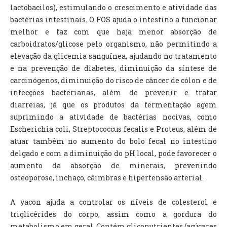
lactobacilos), estimulando o crescimento e atividade das
bactérias intestinais. O FOS ajuda o intestino a funcionar
melhor e faz com que haja menor absorção de
carboidratos/glicose pelo organismo, não permitindo a
elevação da glicemia sanguínea, ajudando no tratamento
e na prevenção de diabetes, diminuição da síntese de
carcinógenos, diminuição do risco de câncer de cólon e de
infecções bacterianas, além de prevenir e tratar
diarreias, já que os produtos da fermentação agem
suprimindo a atividade de bactérias nocivas, como
Escherichia coli, Streptococcus fecalis e Proteus, além de
atuar também no aumento do bolo fecal no intestino
delgado e com a diminuição do pH local, pode favorecer o
aumento da absorção de minerais, prevenindo
osteoporose, inchaço, câimbras e hipertensão arterial.
A yacon ajuda a controlar os níveis de colesterol e
triglicérides do corpo, assim como a gordura do
metabolismo em geral. Contém gliconutrientes (açúcares