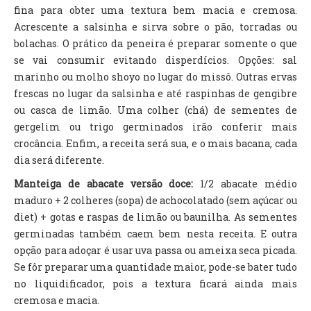
fina para obter uma textura bem macia e cremosa.
Acrescente a salsinha e sirva sobre o pão, torradas ou
bolachas. O prático da peneira é preparar somente o que
se vai consumir evitando disperdícios. Opções: sal
marinho ou molho shoyo no lugar do missô. Outras ervas
frescas no lugar da salsinha e até raspinhas de gengibre
ou casca de limão. Uma colher (chá) de sementes de
gergelim ou trigo germinados irão conferir mais
crocância. Enfim, a receita será sua, e o mais bacana, cada
dia será diferente.
Manteiga de abacate versão doce:
1/2 abacate médio
maduro + 2 colheres (sopa) de achocolatado (sem açúcar ou
diet) + gotas e raspas de limão ou baunilha. As sementes
germinadas também caem bem nesta receita. E outra
opção para adoçar é usar uva passa ou ameixa seca picada.
Se fôr preparar uma quantidade maior, pode-se bater tudo
no liquidificador, pois a textura ficará ainda mais
cremosa e macia.