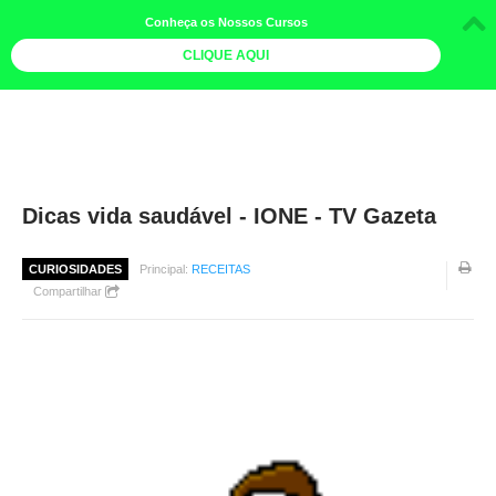
Conheça os Nossos Cursos
CLIQUE AQUI
LOJA DOCE LIMÃO
CURSOS
AGENDA
Dicas vida saudável - IONE - TV Gazeta
LIVROS
CURIOSIDADES
Principal:
RECEITAS
MAIS
Compartilhar
QUEM SOMOS
BOLETINS
GALERIA DE FOTOS
PÓS-OFICINAS
COLABORADORES