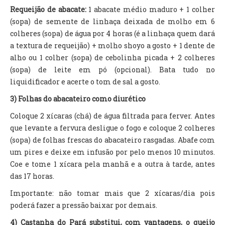
Requeijão de abacate:
1 abacate médio maduro + 1 colher
(sopa) de semente de linhaça deixada de molho em 6
colheres (sopa) de água por 4 horas (é a linhaça quem dará
a textura de requeijão) + molho shoyo a gosto + 1 dente de
alho ou 1 colher (sopa) de cebolinha picada + 2 colheres
(sopa) de leite em pó (opcional). Bata tudo no
liquidificador e acerte o tom de sal a gosto.
3) Folhas do abacateiro como diurético
Coloque 2 xícaras (chá) de água filtrada para ferver. Antes
que levante a fervura desligue o fogo e coloque 2 colheres
(sopa) de folhas frescas do abacateiro rasgadas. Abafe com
um pires e deixe em infusão por pelo menos 10 minutos.
Coe e tome 1 xícara pela manhã e a outra à tarde, antes
das 17 horas.
Importante: não tomar mais que 2 xícaras/dia pois
poderá fazer a pressão baixar por demais.
4) Castanha do Pará substitui, com vantagens, o queijo