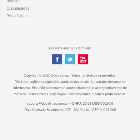
Boletins
Classificados
Pós-oficinas
Encontre-nos aqui também:
Copyright © 2026 Doce Limão. Todos os direitos reservados.
"As informações e sugestões contidas neste site têm caráter meramente
informativo. Elas não substituem o aconselhamento e acompanhamento de
médicos, nutricionistas, psicólogos, fisioterapeutas e outros profissionais".
suporte@docelimao.com.br - CNPJ: 23.834.685/0002-58
Rua Machado Bittencourt, 205 - São Paulo - CEP 04044-000