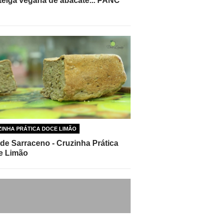
eiga vegana de abacate... PANC
INHA PRÁTICA DOCE LIMÃO
de Sarraceno - Cruzinha Prática
e Limão