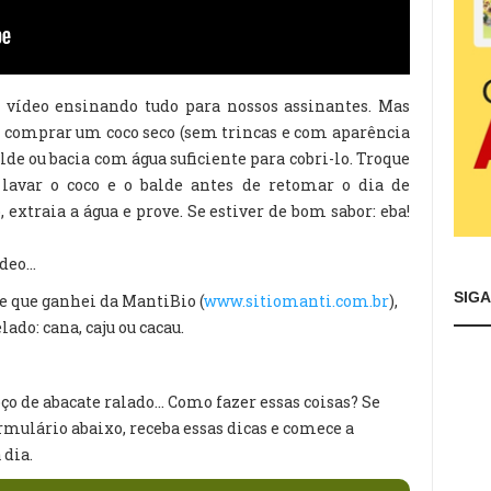
ídeo ensinando tudo para nossos assinantes. Mas
o comprar um coco seco (sem trincas e com aparência
lde ou bacia com água suficiente para cobri-lo. Troque
lavar o coco e o balde antes de retomar o dia de
 extraia a água e prove. Se estiver de bom sabor: eba!
eo...
SIG
e que ganhei da MantiBio (
www.sitiomanti.com.br
),
ado: cana, caju ou cacau.
o de abacate ralado... Como fazer essas coisas? Se
mulário abaixo, receba essas dicas e comece a
 dia.