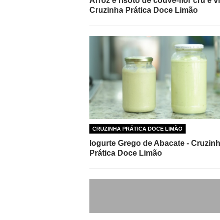
Arroz e risoto de couve-flor cru e vi
Cruzinha Prática Doce Limão
CRUZINHA PRÁTICA DOCE LIMÃO
Iogurte Grego de Abacate - Cruzin
Prática Doce Limão