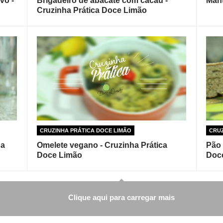
vo -
Brigadeiro de abacate com cacau -
Mant
Cruzinha Prática Doce Limão
CRUZINHA PRÁTICA DOCE LIMÃO
CRUZ
ha
Omelete vegano - Cruzinha Prática
Pão 
Doce Limão
Doc
Clique aqui para carregar mais