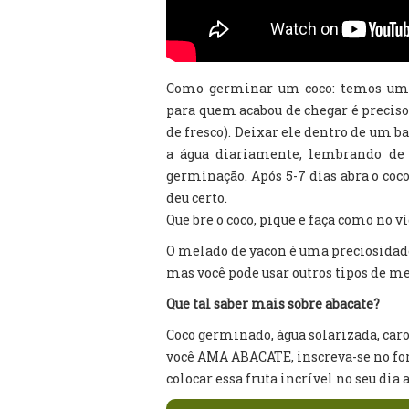
Como germinar um coco: temos um v
para quem acabou de chegar é precis
de fresco). Deixar ele dentro de um ba
a água diariamente, lembrando de 
germinação. Após 5-7 dias abra o coco,
deu certo.
Que bre o coco, pique e faça como no víd
O melado de yacon é uma preciosidad
mas você pode usar outros tipos de mel
Que tal saber mais sobre abacate?
Coco germinado, água solarizada, caroç
você AMA ABACATE, inscreva-se no for
colocar essa fruta incrível no seu dia a