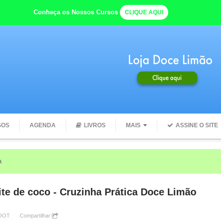
Conheça os Nossos Cursos
CLIQUE AQUI
SOS
AGENDA
LIVROS
MAIS
ASSINE O SITE
e com seu CORPO quando você começa o dia com ÁGUA
ite de coco - Cruzinha Prática Doce Limão
ROOT
Compartilhar