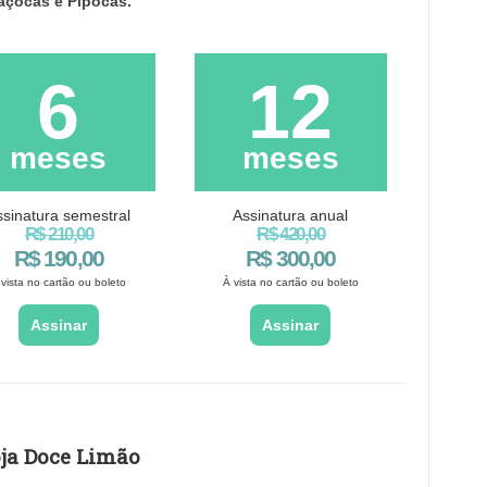
açocas e Pipocas.
6
12
meses
meses
ssinatura semestral
Assinatura anual
R$ 210,00
R$ 420,00
R$ 190,00
R$ 300,00
 vista no cartão ou boleto
À vista no cartão ou boleto
Assinar
Assinar
ja Doce Limão