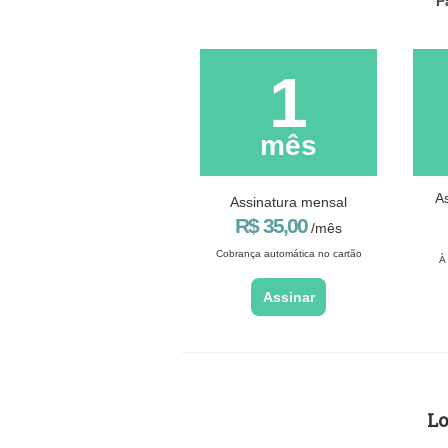
P
1
mês
A
Assinatura mensal
R$ 35,00
/mês
Cobrança automática no cartão
À
Assinar
Lo