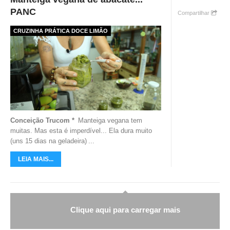
PANC
Compartilhar
CRUZINHA PRÁTICA DOCE LIMÃO
Conceição Trucom *
Manteiga vegana tem
muitas. Mas esta é imperdível... Ela dura muito
(uns 15 dias na geladeira)
...
LEIA MAIS...
Clique aqui para carregar mais