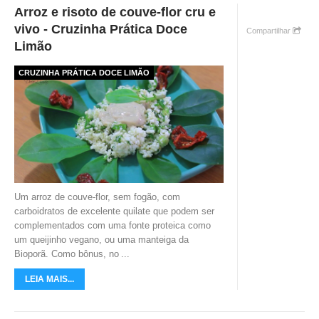
Arroz e risoto de couve-flor cru e
TV DE BEM COM A NATUREZA
vivo - Cruzinha Prática Doce
Compartilhar
Limão
FALE CONOSCO
CRUZINHA PRÁTICA DOCE LIMÃO
ASSINE O SITE
Um arroz de couve-flor, sem fogão, com
carboidratos de excelente quilate que podem ser
complementados com uma fonte proteica como
um queijinho vegano, ou uma manteiga da
Bioporã. Como bônus, no
...
LEIA MAIS...