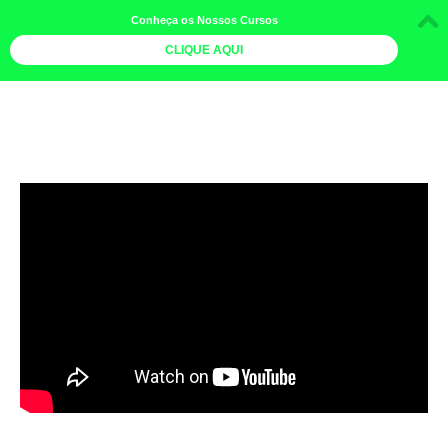
Conheça os Nossos Cursos
CLIQUE AQUI
LOJA DOCE LIMÃO
CURSOS
AGENDA
LIVROS
MAIS
QUEM SOMOS
BOLETINS
GALERIA DE FOTOS
PÓS-OFICINAS
COLABORADORES