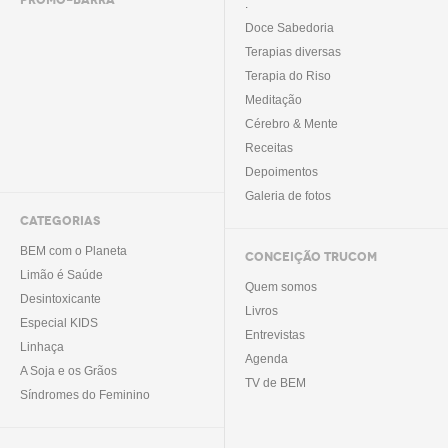
PROMO-BARRA
.
Doce Sabedoria
Terapias diversas
Terapia do Riso
Meditação
Cérebro & Mente
Receitas
Depoimentos
Galeria de fotos
CATEGORIAS
BEM com o Planeta
CONCEIÇÃO TRUCOM
Limão é Saúde
Quem somos
Desintoxicante
Livros
Especial KIDS
Entrevistas
Linhaça
Agenda
A Soja e os Grãos
TV de BEM
Síndromes do Feminino