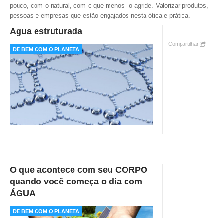
pouco, com o natural, com o que menos o agride. Valorizar produtos,
TV DE BEM COM A NATUREZA
pessoas e empresas que estão engajados nesta ótica e prática.
Agua estruturada
FALE CONOSCO
Compartilhar
DE BEM COM O PLANETA
ASSINE O SITE
O que acontece com seu CORPO
quando você começa o dia com
ÁGUA
DE BEM COM O PLANETA