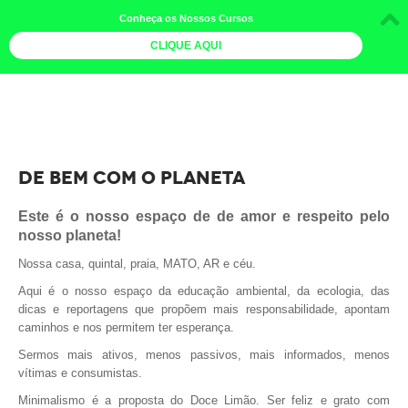
Conheça os Nossos Cursos
CLIQUE AQUI
LOJA DOCE LIMÃO
CURSOS
AGENDA
DE BEM COM O PLANETA
LIVROS
Este é o nosso espaço de de amor e respeito pelo
nosso planeta!
MAIS
Nossa casa, quintal, praia, MATO, AR e céu.
QUEM SOMOS
Aqui é o nosso espaço da educação ambiental, da ecologia, das
BOLETINS
dicas e reportagens que propõem mais responsabilidade, apontam
caminhos e nos permitem ter esperança.
GALERIA DE FOTOS
Sermos mais ativos, menos passivos, mais informados, menos
PÓS-OFICINAS
vítimas e consumistas.
Minimalismo é a proposta do Doce Limão. Ser feliz e grato com
COLABORADORES