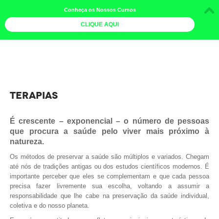
Conheça os Nossos Cursos
CLIQUE AQUI
LOJA DOCE LIMÃO
CURSOS
AGENDA
TERAPIAS
LIVROS
É crescente – exponencial – o número de pessoas
MAIS
que procura a saúde pelo viver mais próximo à
natureza.
QUEM SOMOS
Os métodos de preservar a saúde são múltiplos e variados. Chegam
BOLETINS
até nós de tradições antigas ou dos estudos científicos modernos. É
importante perceber que eles se complementam e que cada pessoa
GALERIA DE FOTOS
precisa fazer livremente sua escolha, voltando a assumir a
responsabilidade que lhe cabe na preservação da saúde individual,
PÓS-OFICINAS
coletiva e do nosso planeta.
COLABORADORES