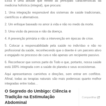
Essa é uma atitude que reflete as principais características da
medicina holística (integral), que procura:
TV DE BEM COM A NATUREZA
1. Uma integração responsável dos sistemas de saúde tradicionais,
FALE CONOSCO
científicos e alternativos.
2. Um enfoque baseado no amor à vida e não no medo da morte.
ASSINE O SITE
3. Uma visão da pessoa e não da doença.
4. A prevenção primária e não a intervenção em épocas de crise.
5. Colocar a responsabilidade pela saúde no in­divíduo e não no
profissional da saúde, reco­nhecendo que o doente é um parceiro ativo
e en­gajado no processo de cura e não apenas um re­cipiente passivo.
6. Reconhecer que somos parte do Todo e que, portanto, nossa saúde
está 100% integrada com a saúde do planeta e seus ecosistemas.
Aqui apresentamos caminhos e direções, sem entrar em conflitos.
Afinal, todas as terapias naturais são mais poderosas quanto melhor
integradas entre todas...
O Segredo do Umbigo: Ciência e
Tradição na Estimulação
Compartilhar
Abdominal