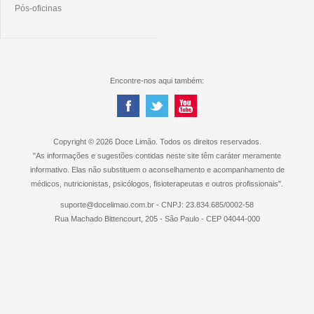
Pós-oficinas
Encontre-nos aqui também:
Copyright © 2026 Doce Limão. Todos os direitos reservados.
"As informações e sugestões contidas neste site têm caráter meramente
informativo. Elas não substituem o aconselhamento e acompanhamento de
médicos, nutricionistas, psicólogos, fisioterapeutas e outros profissionais".
suporte@docelimao.com.br - CNPJ: 23.834.685/0002-58
Rua Machado Bittencourt, 205 - São Paulo - CEP 04044-000