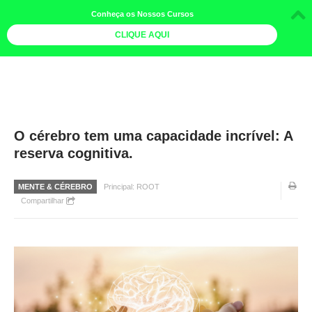
Conheça os Nossos Cursos
CLIQUE AQUI
LOJA DOCE LIMÃO
CURSOS
AGENDA
O cérebro tem uma capacidade incrível: A
reserva cognitiva.
LIVROS
MAIS
MENTE & CÉREBRO
Principal: ROOT
Compartilhar
QUEM SOMOS
BOLETINS
GALERIA DE FOTOS
PÓS-OFICINAS
COLABORADORES