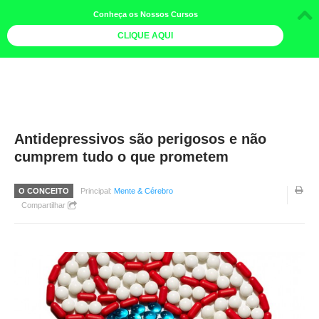
Conheça os Nossos Cursos
CLIQUE AQUI
LOJA DOCE LIMÃO
CURSOS
AGENDA
Antidepressivos são perigosos e não
cumprem tudo o que prometem
LIVROS
MAIS
O CONCEITO
Principal:
Mente & Cérebro
Compartilhar
QUEM SOMOS
BOLETINS
GALERIA DE FOTOS
PÓS-OFICINAS
COLABORADORES