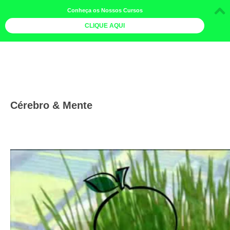
Conheça os Nossos Cursos
CLIQUE AQUI
LOJA DOCE LIMÃO
CURSOS
AGENDA
Cérebro & Mente
LIVROS
MAIS
QUEM SOMOS
BOLETINS
GALERIA DE FOTOS
PÓS-OFICINAS
COLABORADORES