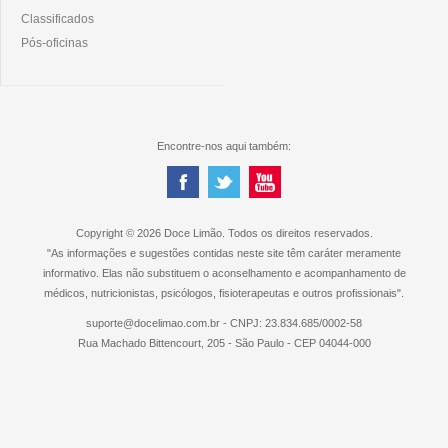
Classificados
Pós-oficinas
Encontre-nos aqui também:
Copyright © 2026 Doce Limão. Todos os direitos reservados.
"As informações e sugestões contidas neste site têm caráter meramente
informativo. Elas não substituem o aconselhamento e acompanhamento de
médicos, nutricionistas, psicólogos, fisioterapeutas e outros profissionais".
suporte@docelimao.com.br - CNPJ: 23.834.685/0002-58
Rua Machado Bittencourt, 205 - São Paulo - CEP 04044-000