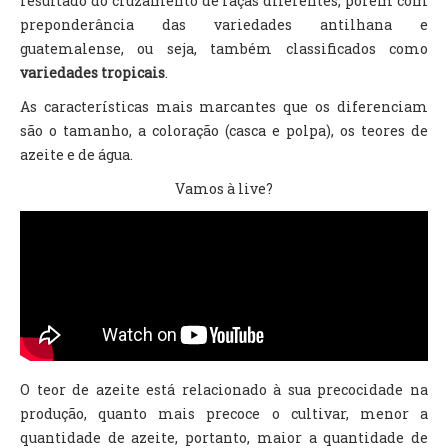
resultado do cruzamento de raças diferentes, porém com
preponderância das variedades antilhana e
TV DE BEM COM A NATUREZA
guatemalense, ou seja, também classificados como
FALE CONOSCO
variedades tropicais
.
As características mais marcantes que os diferenciam
ASSINE O SITE
são o tamanho, a coloração (casca e polpa), os teores de
azeite e de água.
Vamos à live?
O teor de azeite está relacionado à sua precocidade na
produção, quanto mais precoce o cultivar, menor a
quantidade de azeite, portanto, maior a quantidade de