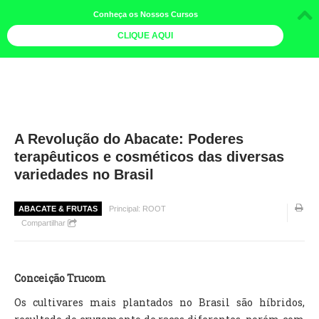
Conheça os Nossos Cursos
CLIQUE AQUI
LOJA DOCE LIMÃO
CURSOS
AGENDA
A Revolução do Abacate: Poderes
terapêuticos e cosméticos das diversas
LIVROS
variedades no Brasil
MAIS
QUEM SOMOS
ABACATE & FRUTAS
Principal: ROOT
Compartilhar
BOLETINS
GALERIA DE FOTOS
Conceição Trucom
PÓS-OFICINAS
Os cultivares mais plantados no Brasil são híbridos,
COLABORADORES