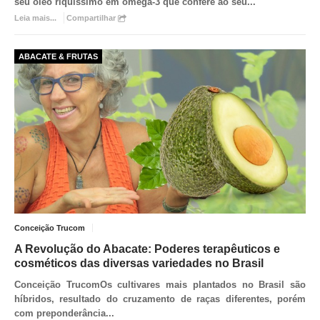
seu óleo riquíssimo em ômega-3 que confere ao seu
...
Leia mais...
Compartilhar
ABACATE & FRUTAS
Conceição Trucom
A Revolução do Abacate: Poderes terapêuticos e
cosméticos das diversas variedades no Brasil
Conceição Trucom
Os cultivares mais plantados no Brasil são
híbridos, resultado do cruzamento de raças diferentes, porém
com preponderância
...