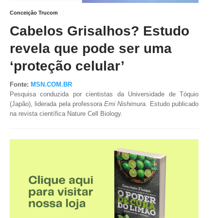
Conceição Trucom
TV DE BEM COM A NATUREZA
Cabelos Grisalhos? Estudo
FALE CONOSCO
revela que pode ser uma
ASSINE O SITE
‘proteção celular’
Fonte:
MSN.COM.BR
Pesquisa conduzida por cientistas da Universidade de Tóquio
(Japão),
liderada pela professora
Emi Nishimura.
Estudo publicado
na revista científica Nature Cell Biology.