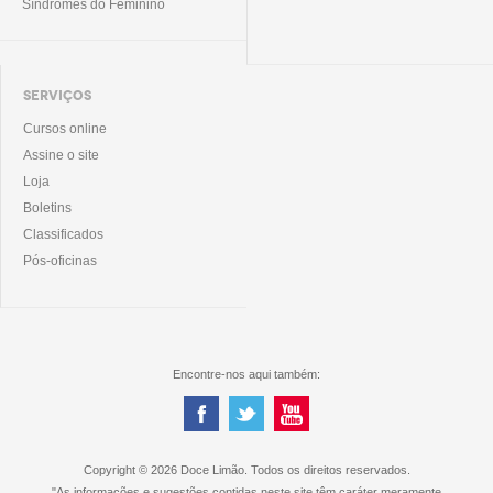
Síndromes do Feminino
SERVIÇOS
Cursos online
Assine o site
Loja
Boletins
Classificados
Pós-oficinas
Encontre-nos aqui também:
Copyright © 2026 Doce Limão. Todos os direitos reservados.
"As informações e sugestões contidas neste site têm caráter meramente