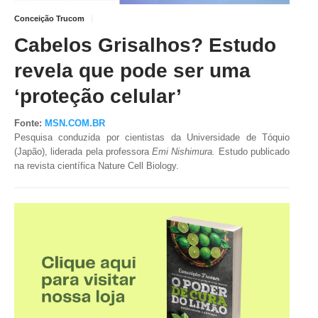
Conceição Trucom
TV DE BEM COM A NATUREZA
Cabelos Grisalhos? Estudo
FALE CONOSCO
revela que pode ser uma
ASSINE O SITE
‘proteção celular’
Fonte:
MSN.COM.BR
Pesquisa conduzida por cientistas da Universidade de Tóquio
(Japão),
liderada pela professora
Emi Nishimura.
Estudo publicado
na revista científica Nature Cell Biology.